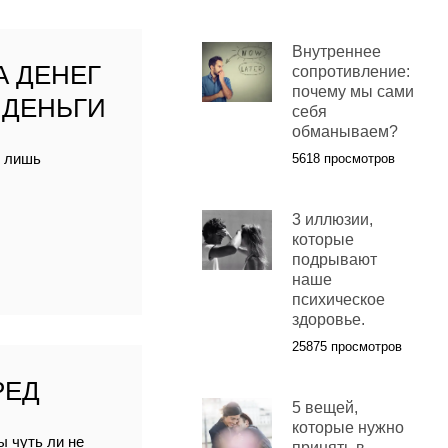
Внутреннее
А ДЕНЕГ
сопротивление:
почему мы сами
 ДЕНЬГИ
себя
обманываем?
я лишь
5618 просмотров
3 иллюзии,
которые
подрывают
наше
психическое
здоровье.
25875 просмотров
РЕД
5 вещей,
которые нужно
ы чуть ли не
принять в