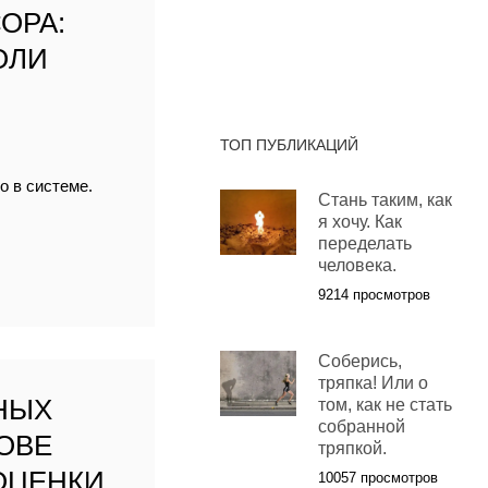
ОРА:
ОЛИ
ТОП ПУБЛИКАЦИЙ
о в системе.
Стань таким, как
я хочу. Как
переделать
человека.
9214 просмотров
Соберись,
тряпка! Или о
НЫХ
том, как не стать
собранной
ОВЕ
тряпкой.
ОЦЕНКИ
10057 просмотров