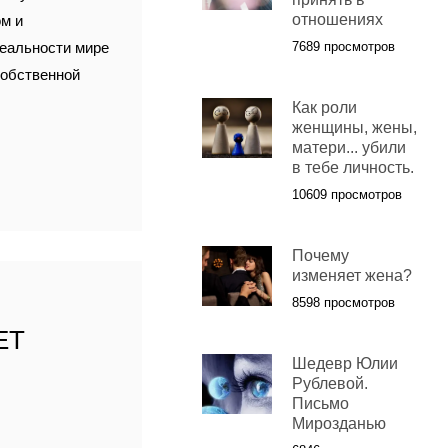
отношениях
м и
реальности мире
7689 просмотров
 собственной
Как роли
женщины, жены,
матери... убили
в тебе личность.
10609 просмотров
Почему
изменяет жена?
8598 просмотров
ЕТ
Шедевр Юлии
Рублевой.
Письмо
Мирозданью