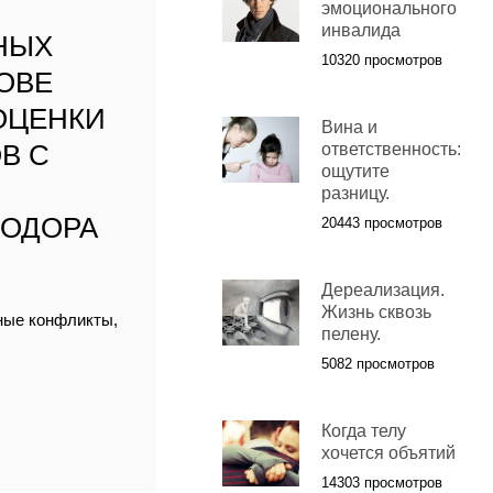
эмоционального
инвалида
НЫХ
10320 просмотров
ОВЕ
ОЦЕНКИ
Вина и
В С
ответственность:
ощутите
разницу.
ЕОДОРА
20443 просмотров
Дереализация.
Жизнь сквозь
йные конфликты,
пелену.
5082 просмотров
Когда телу
хочется объятий
14303 просмотров