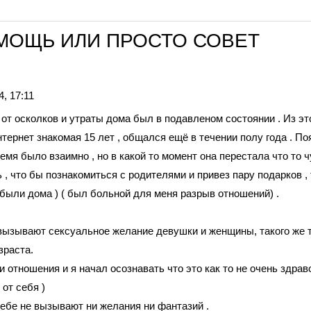
МОЩЬ ИЛИ ПРОСТО СОВЕТ
, 17:11
от осколков и утраты дома был в подавленом состоянии . Из эт
тернет знакомая 15 лет , общался ещё в течении полу года . П
ремя было взаимно , но в какой то момент она перестала что то ч
 , что бы познакомиться с родителями и привез пару подарков ,
 были дома ) ( был больной для меня разрыв отношений) .
 вызывают сексуальное желание девушки и женщины, такого же 
озраста.
отношения и я начал осознавать что это как то не очень здраво
 от себя )
 себе не вызывают ни желания ни фантазий .