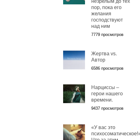
незрелым до тех
пор, пока его
желания
господствуют
над ним
7779 просмотров
Жертва vs.
Автор
6586 просмотров
Нарциссы –
герои нашего
времени.
9437 просмотров
«У вас это
психосоматическое!»
Что за этим