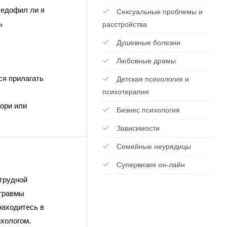
Педофил ли я
Сексуальные проблемы и
щь
расстройства
Душевные болезни
Любовные драмы
ся прилагать
Детская психология и
психотерапия
ори или
Бизнес психология
Зависимости
Cемейные неурядицы
Супервизия он-лайн
 трудной
 травмы
находитесь в
хологом.