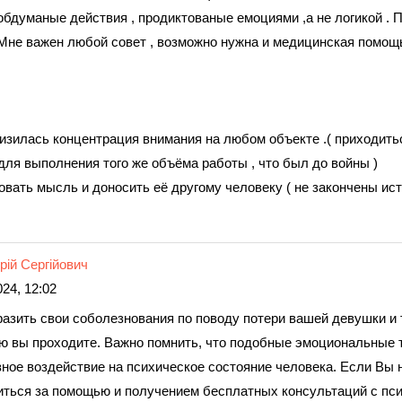
обдуманые действия , продиктованые емоциями ,а не логикой . 
? Мне важен любой совет , возможно нужна и медицинская помо
низилась концентрация внимания на любом объекте .( приходить
для выполнения того же объёма работы , что был до войны )
вать мысль и доносить её другому человеку ( не закончены ист
рій Сергійович
24, 12:02
разить свои соболезнования по поводу потери вашей девушки и
ую вы проходите. Важно помнить, что подобные эмоциональные
зное воздействие на психическое состояние человека. Если Вы 
иться за помощью и получением бесплатных консультаций с пси