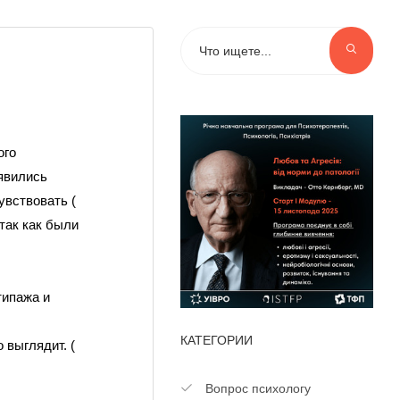
ого
оявились
увствовать (
 так как были
типажа и
КАТЕГОРИИ
 выглядит. (
Вопрос психологу