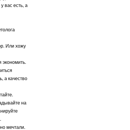
 вас есть, а
етолога
юр. Или хожу
я экономить.
читься
ь, а качество
тайте.
адывайте на
анируйте
с.
но мечтали.