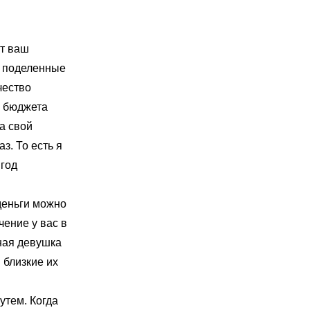
ит ваш
, поделенные
чество
о бюджета
а свой
з. То есть я
 год
 деньги можно
чение у вас в
нная девушка
 близкие их
утем. Когда