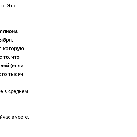
ро. Это
иллиона
ября.
г. которую
 то, что
дней (если
сто тысяч
те в среднем
ейчас имеете.