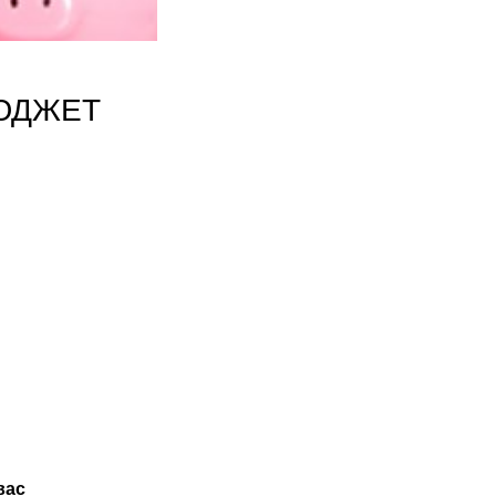
ЮДЖЕТ
вас