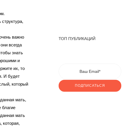
ом.
 структура,
очень важно
ТОП ПУБЛИКАЦИЙ
 они всегда
чтобы знать
орошими и
ржите их, то
я. И будет
ослый, который
ПОДПИСАТЬСЯ
еданная мать,
е благие
еданная мать
, которая,