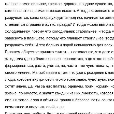
ценное, самое сильное, крепкое, дорогое и родное существо,
каменная стена, самая высокая высота. А когда каменная ст
разрушается, когда опора уходит из-под ног, начинается зем
становится страшно и жутко, правда? И тогда можно вытопта
холодильнику, потому что холодильник стабильнее, и тогда 
зависнуть в планшете, потому что планшет стабильнее, тогд
разрушать себя. И это больно и порой невыносимо для всех.
В нашем обществе принято считать, к сожалению, что дети с
«людьми» где-то ближе к совершеннолетию, а до этого они
д
формироваться, расти, учится, но, часто – не чувствовать, - 
своего мнения. Мы забываем о том, что уже с рождения к на
Люди, которые внутри себя что-то тоже знают, чувствуют, по
хотят иначе. Да, мы за них платим, одеваем, поим, кормим, н
живые, понимаете, а значит каждый из них личность, которая
силы и тепла, слов и объятий, границ и безопасности, опыта 
возможности получить свой опыт.
Родители, пожалуйста, будьте надежной опорой своим детям,