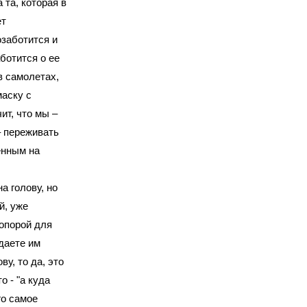
 та, которая в
ет
озаботится и
аботится о ее
в самолетах,
маску с
ит, что мы –
– переживать
енным на
а голову, но
й, уже
 опорой для
даете им
ву, то да, это
о - "а куда
го самое