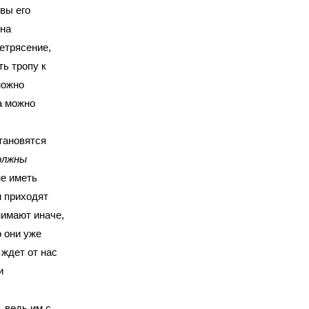
 вы его
ена
летрясение,
ть тропу к
можно
а можно
тановятся
олжны
не иметь
м приходят
нимают иначе,
о они уже
 ждет от нас
и
 ведь им с