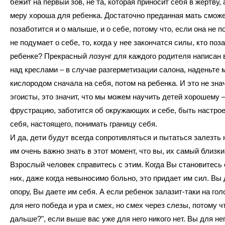
бежит на первый зов, не та, которая приносит себя в жертву, а
меру хороша для ребенка. Достаточно преданная мать смож
позаботится и о малыше, и о себе, потому что, если она не п
не подумает о себе, то, когда у нее закончатся силы, кто поз
ребенке? Прекрасный лозунг для каждого родителя написан 
над креслами – в случае разгерметизации салона, наденьте 
кислородом сначала на себя, потом на ребенка. И это не знач
эгоисты, это значит, что мы можем научить детей хорошему 
фрустрацию, заботится об окружающих и себе, быть настро
себя, настоящего, понимать границу себя.
И да, дети будут всегда сопротивляться и пытаться залезть н
им очень важно знать в этот момент, что вы, их самый близки
Взрослый человек справитесь с этим. Когда Вы становитесь
них, даже когда невыносимо больно, это придает им сил. Вы 
опору, Вы даете им себя. А если ребенок залазит-таки на голо
для него победа и ура и смех, но смех через слезы, потому чт
дальше?", если выше вас уже для него никого нет. Вы для не