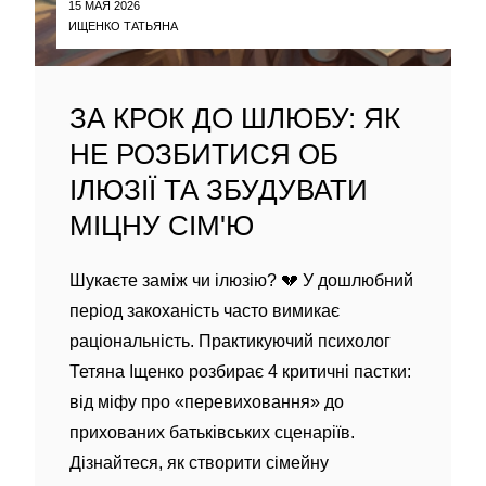
15 МАЯ 2026
ИЩЕНКО ТАТЬЯНА
ЗА КРОК ДО ШЛЮБУ: ЯК
НЕ РОЗБИТИСЯ ОБ
ІЛЮЗІЇ ТА ЗБУДУВАТИ
МІЦНУ СІМ'Ю
Шукаєте заміж чи ілюзію? 💔 У дошлюбний
період закоханість часто вимикає
раціональність. Практикуючий психолог
Тетяна Іщенко розбирає 4 критичні пастки:
від міфу про «перевиховання» до
прихованих батьківських сценаріїв.
Дізнайтеся, як створити сімейну