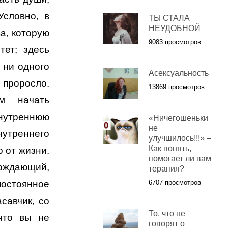
Условно, в
ТЫ СТАЛА
НЕУДОБНОЙ
а, которую
9083 просмотров
тет; здесь
 ни одного
Асексуальность
проросло.
13869 просмотров
м начать
нутреннюю
«Ничегошеньки
не
внутреннего
улучшилось!!!» –
Как понять,
о от жизни.
помогает ли вам
ерждающий,
терапия?
остоянное
6707 просмотров
савчик, со
То, что не
 что вы не
говорят о