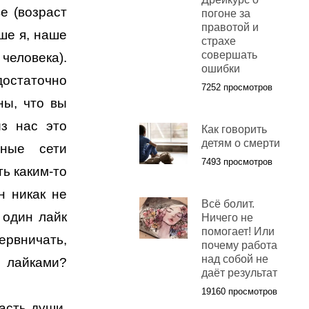
е (возраст
погоне за
правотой и
аше я, наше
страхе
совершать
ловека).
ошибки
остаточно
7252 просмотров
ны, что вы
из нас это
Как говорить
детям о смерти
ьные сети
7493 просмотров
ь каким-то
н никак не
Всё болит.
 один лайк
Ничего не
помогает! Или
ервничать,
почему работа
над собой не
с лайками?
даёт результат
19160 просмотров
асть души,