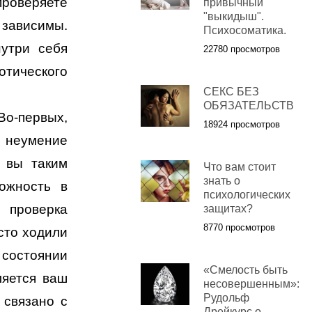
роверяете
привычный
"выкидыш".
 зависимы.
Психосоматика.
нутри себя
22780 просмотров
тического
СЕКС БЕЗ
ОБЯЗАТЕЛЬСТВ
о-первых,
18924 просмотров
неумение
, вы таким
Что вам стоит
знать о
ожность в
психологических
 проверка
защитах?
8770 просмотров
сто ходили
состоянии
«Смелость быть
ляется ваш
несовершенным»:
Рудольф
 связано с
Дрейкурс о