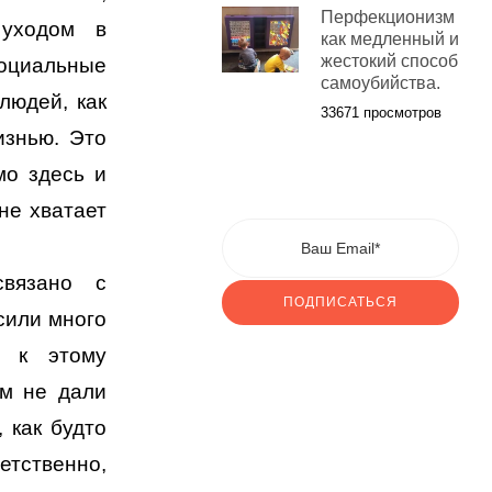
Перфекционизм
 уходом в
как медленный и
жестокий способ
социальные
самоубийства.
людей, как
33671 просмотров
изнью. Это
мо здесь и
не хватает
связано с
ПОДПИСАТЬСЯ
сили много
ы к этому
ом не дали
 как будто
тственно,