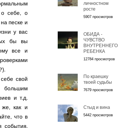
ормальным
личностном
росте
 о себе, о
5907 просмотров
на песке и
изни у вас
ОБИДА -
ЧУВСТВО
рых бы вы
ВНУТРЕННЕГО
ому все и
РЕБЕНКА
12784 просмотров
оверками
).
По краешку
 себе свой
твоей судьбы
а большим
7679 просмотров
иев и т.д.
 же, как и
Стыд и вина
5442 просмотров
йте, что в
я события,