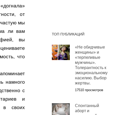
догнала»
ности, от
ачастую мы
ома ли вам
ТОП ПУБЛИКАЦИЙ
афией, вы
«Не обидчивые
оцениваете
женщины» и
мость, что
«терпеливые
мужчины».
Толерантность к
эмоциональному
поминает
насилию. Выбор
нь намного
жертвы.
дственно с
17510 просмотров
нтариев и
Спонтанный
е в своих
аборт и