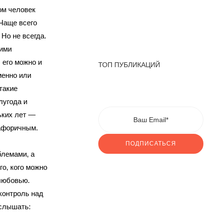
ом человек
 Чаще всего
 Но не всегда.
оими
 его можно и
ТОП ПУБЛИКАЦИЙ
менно или
такие
лугода и
ьких лет —
тафоричным.
ПОДПИСАТЬСЯ
блемами, а
го, кого можно
любовью.
контроль над
услышать: