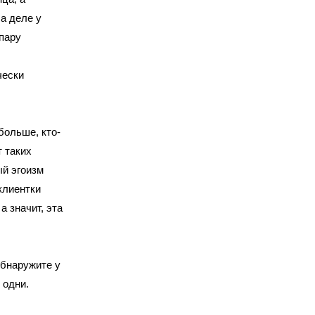
На деле у
пару
чески
больше, кто-
 таких
ый эгоизм
клиентки
 значит, эта
обнаружите у
е одни.