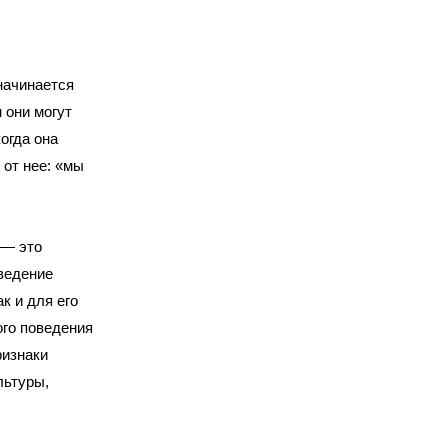
начинается
 они могут
огда она
 от нее: «мы
 — это
ведение
к и для его
ого поведения
ризнаки
льтуры,