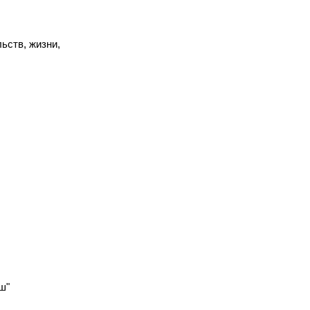
я
ьств, жизни,
ош"