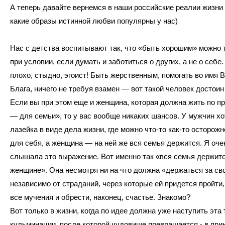
А теперь давайте вернемся в наши российские реалии жизни
какие образы истинной любви популярны у нас)
Нас с детства воспитывают так, что «быть хорошим» можно 
при условии, если думать и заботиться о других, а не о себе
плохо, стыдно, эгоист! Быть жерственным, помогать во имя 
Блага, ничего не требуя взамен — вот такой человек достоин
Если вы при этом еще и женщина, которая должна жить по п
— для семьи», то у вас вообще никаких шансов. У мужчин хо
лазейка в виде дела жизни, где можно что-то как-то осторожн
для себя, а женщина — на ней же вся семья держится. Я оче
слышала это выражение. Вот именно так «вся семья держитс
женщине». Она несмотря ни на что должна «держаться за св
независимо от страданий, через которые ей придется пройти
все мучения и обрести, наконец, счастье. Знакомо?
Вот только в жизни, когда по идее должна уже наступить эта 
кульминации, после которой чудовище превращается - в прин