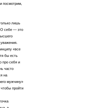
 и посмотрим,
только лишь
. О себе — это
Высшего
 уважения.
ринципу «все
тя бы есть
о про себя и
нь часто
я на
оего мужчину»
, чтобы пройти
точка
ца, а