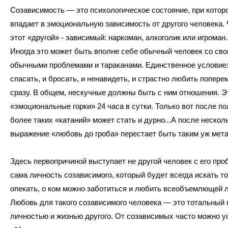
Созависимость — это психологическое состояние, при котор
впадает в эмоциональную зависимость от другого человека.
этот «другой» - зависимый: наркоман, алкоголик или игроман.
Иногда это может быть вполне себе обычный человек со св
обычными проблемами и тараканами. Единственное условие:
спасать, и бросать, и ненавидеть, и страстно любить попере
сразу. В общем, нескучные должны быть с ним отношения. Э
«эмоциональные горки» 24 часа в сутки. Только вот после по
более таких «катаний» может стать и дурно...А после нескол
выражение «любовь до гроба» перестает быть таким уж ме
Здесь первопричиной выступает не другой человек с его про
сама личность созависимого, который будет всегда искать то
опекать, о ком можно заботиться и любить всеобъемлющей 
Любовь для такого созависимого человека — это тотальный 
личностью и жизнью другого. От созависимых часто можно 