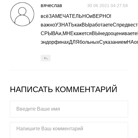
вячеслав
30.06.2021 04:27:58
всёЗАМЕЧАТЕЛЬНОиВЕРНО!
важноУЗНАТЬкакВЫработаетеСпредвест
СРЫВАи,МНЕкажетсяВЫнедооценивае
эндорфинахДЛЯбольныхСуказаниемНА
НАПИСАТЬ КОММЕНТАРИЙ