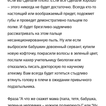
если вы сделали плохо. Если все сделали хорошо
– этого никогда не будет достаточно. Всегда кто-то
настоящий или воображаемый придет, подожмет
губы и проведет демонстративно пальцем по
полке. И будет брезгливо-задумчиво
рассматривать на этом пальце
несанкционированную пыль. Ну или если
выбросили бабушкин довоенный сервант, купили
новую кофточку, покрасили волосы в зеленый цвет,
послали нахер учительницу биологии или
отказались писать докторскую по научному
атеизму. Вам всегда будет хотеться стыдливо
втянуть голову в плечи в ожидании привычного
подзатыльника.
Фраза “А что же скажет мама (папа, тетя, бабушка,
зеленые человечки – нужное подчеркнуть)” или “Ну