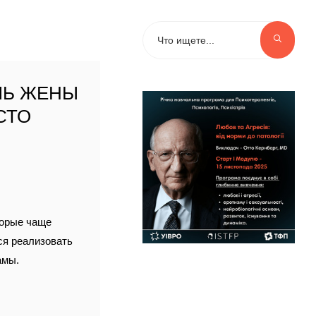
ЛЬ ЖЕНЫ
СТО
торые чаще
ся реализовать
амы.