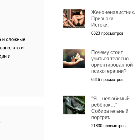
Женоненавистник.
Признаки.
Истоки.
6323 просмотров
е и сложные
шано, что и
Почему стоит
дин и
учиться телесно-
ориентированной
психотерапии?
6816 просмотров
"Я – нелюбимый
ребёнок…"
Собирательный
портрет.
Е
21830 просмотров