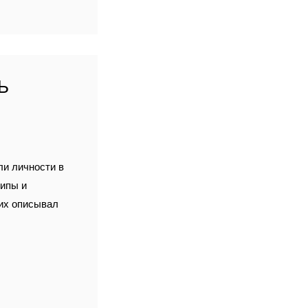
Ь
ли личности в
типы и
 их описывал