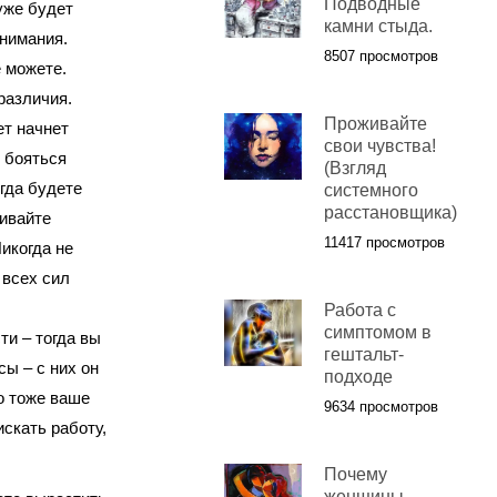
Подводные
уже будет
камни стыда.
внимания.
8507 просмотров
е можете.
различия.
Проживайте
ет начнет
свои чувства!
 бояться
(Взгляд
гда будете
системного
расстановщика)
чивайте
11417 просмотров
икогда не
 всех сил
Работа с
симптомом в
ти – тогда вы
гештальт-
ы – с них он
подходе
о тоже ваше
9634 просмотров
искать работу,
Почему
женщины