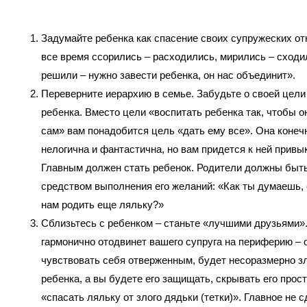
Задумайте ребенка как спасение своих супружеских о
все время ссорились – расходились, мирились – сходи
решили – нужно завести ребенка, он нас объединит».
Переверните иерархию в семье. Забудьте о своей цели
ребенка. Вместо цели «воспитать ребенка так, чтобы о
сам» вам понадобится цель «дать ему все». Она конеч
нелогична и фантастична, но вам придется к ней привы
Главным должен стать ребенок. Родители должны быть
средством выполнения его желаний: «Как ты думаешь,
нам родить еще ляльку?»
Сблизьтесь с ребенком – станьте «лучшими друзьями»
гармонично отодвинет вашего супруга на периферию – 
чувствовать себя отверженным, будет несоразмерно з
ребенка, а вы будете его защищать, скрывать его прост
«спасать ляльку от злого дядьки (тетки)». Главное не 