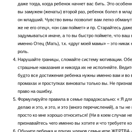
даже тогда, когда ребенок начнет вас бить. Это особенн
вы замужем (женаты) второй раз, ребенок болел в мла
он младший. Чувство вины позволит вам легко обманут
же не его отец», «он сам поймет» и пр. Старайтесь даж
задумываться иначе, а то вы быстро поймете, что ваш 
именно Отец (Мать), т.к. «друг моей мамы» – это никак
роль.
Нарушайте границы, сломайте систему мотивации. Об
страшные наказания и никогда их не исполняйте. Ведите
будто все достижения ребенка нужны именно вам и во 
промахах и проступках виноваты только вы. Не признав
право на ошибку.
Формулируйте правила в семье парадоксально: « Я для
делаю и это, и это, и это (много перечислений), а ты н
просто ко мне хорошо относиться! (Ни в коем случае не
признавайтесь чего именно вы хотите и что требуете ко
Обучите ребенка и других членов семьи игре ЖЕРТВА 