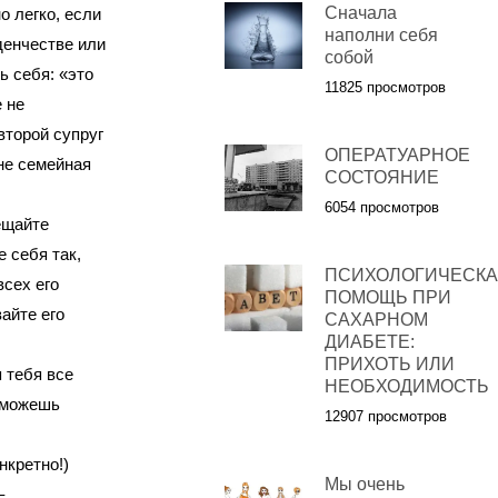
Сначала
о легко, если
наполни себя
денчестве или
собой
ь себя: «это
11825 просмотров
е не
второй супруг
ОПЕРАТУАРНОЕ
 не семейная
СОСТОЯНИЕ
6054 просмотров
ещайте
 себя так,
ПСИХОЛОГИЧЕСК
всех его
ПОМОЩЬ ПРИ
айте его
САХАРНОМ
ДИАБЕТЕ:
ПРИХОТЬ ИЛИ
 тебя все
НЕОБХОДИМОСТЬ
е можешь
12907 просмотров
нкретно!)
Мы очень
–