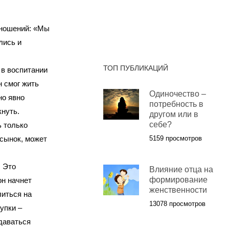
тношений: «Мы
лись и
ТОП ПУБЛИКАЦИЙ
 в воспитании
н смог жить
Одиночество –
но явно
потребность в
кнуть.
другом или в
себе?
 только
 сынок, может
5159 просмотров
. Это
Влияние отца на
формирование
он начнет
женственности
литься на
13078 просмотров
упки –
сдаваться