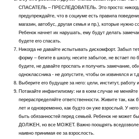
СПАСАТЕЛЬ – ПРЕСЛЕДОВАТЕЛЬ. Это просто: никогд
предупреждайте, что в социуме есть правила поведени
магазин, автобус, другая семья и пр.), которые нужно 
Ребенок начнет их нарушать, ему будут делать замечан
будете его спасать.
Никогда не давайте испытывать дискомфорт. Забыл те
форму – бегите в школу, несите забытое, не встает по 
будите, не давайте проспать и получить замечание, об
одноклассника - не допустите, чтобы он извинялся и т.д
Выберите его будущее за него: цели, институт, работу и
Потакайте инфантилизму: ни в коем случае не меняйте 
перераспределяйте ответственности. Живите так, как б
лет и одновременно, как будто он уже взрослый. У нег
быть обязанностей перед семьей. Ребенок не может бы
ДОЛЖЕН, но все МОЖЕТ. Важно поощрять вседозволе
наивно принимая ее за взрослость.