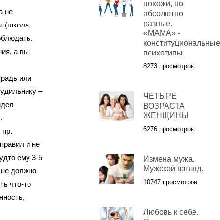
похожи, но
а не
абсолютно
разные.
я (школа,
«МАМА» -
соблюдать.
конституциональные
ия, а вы
психотипы.
8273 просмотров
традь или
будильнику –
ЧЕТЫРЕ
идел
ВОЗРАСТА
ЖЕНЩИНЫ
.
6276 просмотров
 пр.
правил и не
удто ему 3-5
Измена мужа.
Мужской взгляд.
о не должно
10747 просмотров
ть что-то
нность,
Любовь к себе.