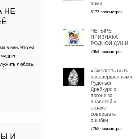
вами
 НЕ
8173 просмотров
ЕЁ
ЧЕТЫРЕ
ПРИЗНАКА
РОДНОЙ ДУШИ
а в ней. Что ей
7954 просмотров
 мудрее,
служить любовь,
«Смелость быть
несовершенным»:
Рудольф
Дрейкурс о
погоне за
правотой и
страхе
совершать
ошибки
7252 просмотров
НЫ И