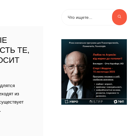
ЫЕ
СТЬ ТЕ,
ОСИТ
 длятся
еходят из
 существует
.