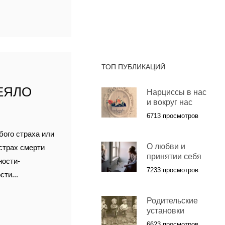
ТОП ПУБЛИКАЦИЙ
ЕЯЛО
Нарциссы в нас
и вокруг нас
6713 просмотров
бого страха или
О любви и
страх смерти
принятии себя
ности-
7233 просмотров
ти...
Родительские
установки
6623 просмотров