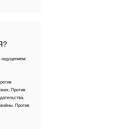
Я?
м ощущением:
Против
зких. Против
едательства.
 войны. Против