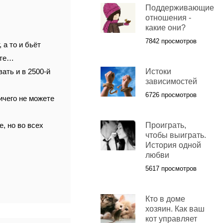
Поддерживающие
отношения -
какие они?
7842 просмотров
 а то и бьёт
ите…
вать и в 2500-й
Истоки
зависимостей
6726 просмотров
ичего не можете
, но во всех
Проиграть,
чтобы выиграть.
История одной
любви
5617 просмотров
Кто в доме
хозяин. Как ваш
кот управляет