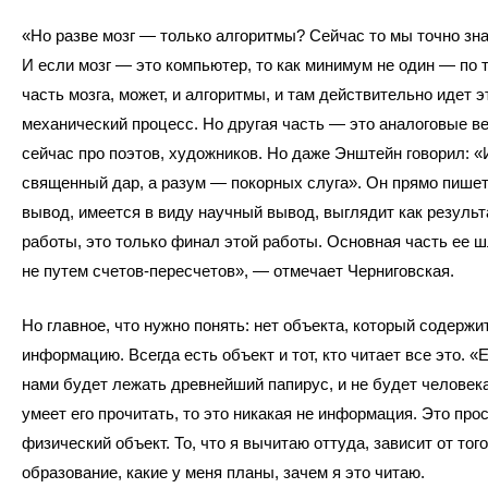
«Но разве мозг — только алгоритмы? Сейчас то мы точно знае
И если мозг — это компьютер, то как минимум не один — по т
часть мозга, может, и алгоритмы, и там действительно идет э
механический процесс. Но другая часть — это аналоговые в
сейчас про поэтов, художников. Но даже Энштейн говорил: 
священный дар, а разум — покорных слуга». Он прямо пишет
вывод, имеется в виду научный вывод, выглядит как результ
работы, это только финал этой работы. Основная часть ее 
не путем счетов-пересчетов», — отмечает Черниговская.
Но главное, что нужно понять: нет объекта, который содержи
информацию. Всегда есть объект и тот, кто читает все это. «
нами будет лежать древнейший папирус, и не будет человека
умеет его прочитать, то это никакая не информация. Это про
физический объект. То, что я вычитаю оттуда, зависит от того
образование, какие у меня планы, зачем я это читаю.