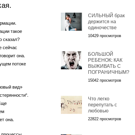
кая.
СИЛЬНЫЙ брак
держится на
рмации.
одиночестве
ации такое
10429 просмотров
о сказал?
е сейчас
БОЛЬШОЙ
оворит она.
РЕБЕНОК: КАК
тущем потоке
ВЫЖИВАТЬ С
ПОГРАНИЧНЫМ?
15042 просмотров
новый вид»
стерянности“.
Что легко
Еще
перепутать с
любовью
ем
22822 просмотров
ет она.
 процессы.