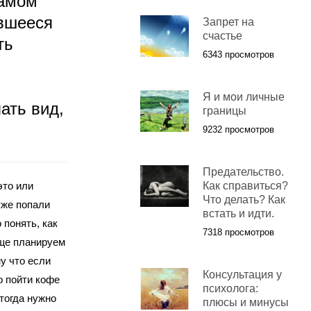
самом
вшееся
Запрет на
счастье
ть
6343 просмотров
Я и мои личные
ать вид,
границы
9232 просмотров
Предательство.
это или
Как справиться?
Что делать? Как
уже попали
встать и идти.
 понять, как
7318 просмотров
бще планируем
у что если
Консультация у
о пойти кофе
психолога:
 тогда нужно
плюсы и минусы