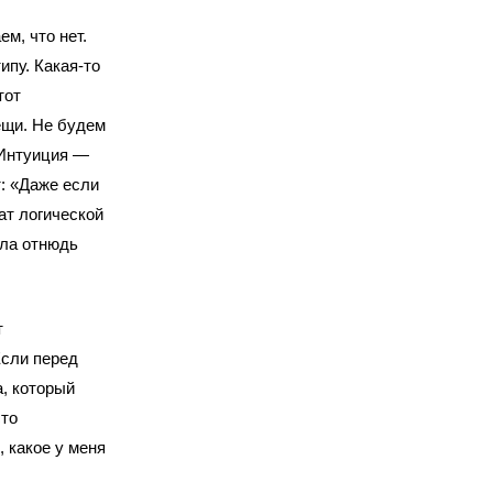
м, что нет.
ипу. Какая-то
тот
ещи. Не будем
«Интуиция —
: «Даже если
ат логической
шла отнюдь
т
Если перед
, который
сто
, какое у меня