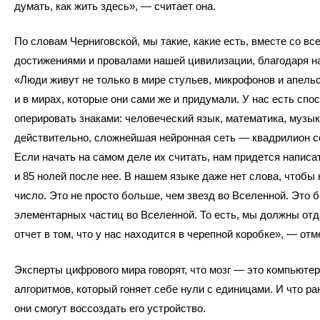
думать, как жить здесь», — считает она.
По словам Черниговской, мы такие, какие есть, вместе со вс
достижениями и провалами нашей цивилизации, благодаря н
«Люди живут не только в мире стульев, микрофонов и апельс
и в мирах, которые они сами же и придумали. У нас есть спо
оперировать знаками: человеческий язык, математика, музыка
действительно, сложнейшая нейронная сеть — квадрилион с
Если начать на самом деле их считать, нам придется написа
и 85 нолей после нее. В нашем языке даже нет слова, чтобы 
число. Это не просто больше, чем звезд во Вселенной. Это 
элементарных частиц во Вселенной. То есть, мы должны отд
отчет в том, что у нас находится в черепной коробке», — отм
Эксперты цифрового мира говорят, что мозг — это компьютер
алгоритмов, который гоняет себе нули с единицами. И что ра
они смогут воссоздать его устройство.