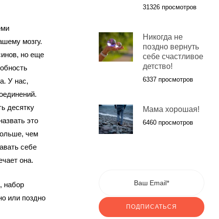
31326 просмотров
еми
Никогда не
ашему мозгу.
поздно вернуть
инов, но еще
себе счастливое
детство!
собность
6337 просмотров
. У нас,
оединений.
ть десятку
Мама хорошая!
назвать это
6460 просмотров
больше, чем
авать себе
ечает она.
, набор
но или поздно
ПОДПИСАТЬСЯ