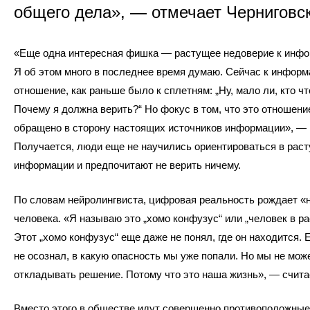
общего дела», — отмечает Черниговс
«Еще одна интересная фишка — растущее недоверие к инфо
Я об этом много в последнее время думаю. Сейчас к информ
отношение, как раньше было к сплетням: „Ну, мало ли, кто чт
Почему я должна верить?“ Но фокус в том, что это отношени
обращено в сторону настоящих источников информации», — г
Получается, люди еще не научились ориентироваться в рас
информации и предпочитают не верить ничему.
По словам нейролингвиста, цифровая реальность рождает «
человека. «Я называю это „хомо конфузус“ или „человек в ра
Этот „хомо конфузус“ еще даже не понял, где он находится. 
не осознал, в какую опасность мы уже попали. Но мы не мож
откладывать решение. Потому что это наша жизнь», — счита
Вместо этого в обществе идут совершенно противоположные