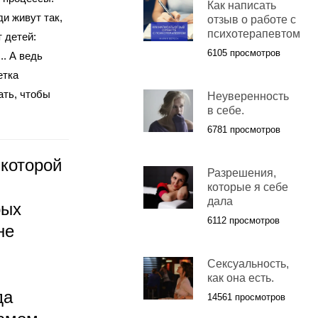
Как написать
и живут так,
отзыв о работе с
психотерапевтом
 детей:
6105 просмотров
.. А ведь
етка
ать, чтобы
Неуверенность
в себе.
6781 просмотров
 которой
Разрешения,
которые я себе
дала
рых
6112 просмотров
не
Сексуальность,
как она есть.
да
14561 просмотров