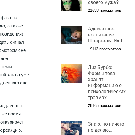
своего мужа?
21698 просмотров
фаз сна:
го, а также
Адекватное
новидения).
воспитание.
Шпаргалка № 1.
дать сигнал
19113 просмотров
 быстром сне
тапе
истемы
Лиз Бурбо:
Формы тела
ой как на уже
хранят
едленного сна
информацию о
психологических
травмах
 медленного
28165 просмотров
о же время
конкурирует
Знаю, но ничего
х реакцию,
не делаю...