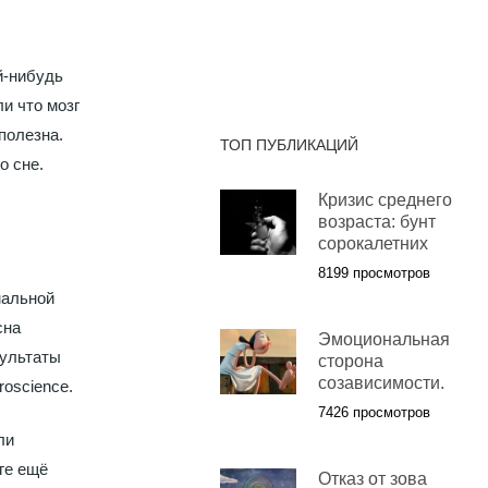
й-нибудь
и что мозг
полезна.
ТОП ПУБЛИКАЦИЙ
о сне.
Кризис среднего
возраста: бунт
сорокалетних
8199 просмотров
мальной
сна
Эмоциональная
зультаты
сторона
созависимости.
roscience.
7426 просмотров
ли
ге ещё
Отказ от зова