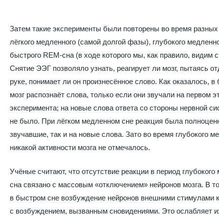
Затем такие эксперименты были повторены во время разных 
лёгкого медленного (самой долгой фазы), глубокого медленно
быстрого REM-сна (в ходе которого мы, как правило, видим с
Снятие ЭЭГ позволяло узнать, реагирует ли мозг, пытаясь от
руке, понимает ли он произнесённое слово. Как оказалось, в
мозг распознаёт слова, только если они звучали на первом э
эксперимента; на новые слова ответа со стороны нервной с
не было. При лёгком медленном сне реакция была полноценн
звучавшие, так и на новые слова. Зато во время глубокого м
никакой активности мозга не отмечалось.
Учёные считают, что отсутствие реакции в период глубокого
сна связано с массовым «отключением» нейронов мозга. В т
в быстром сне возбуждение нейронов внешними стимулами 
с возбуждением, вызванным сновидениями. Это ослабляет и