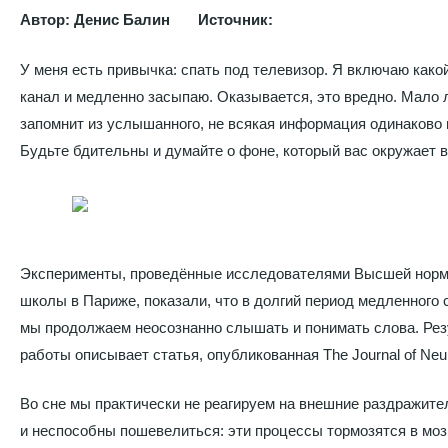
Автор: Денис Балин Источник:
У меня есть привычка: спать под телевизор. Я включаю како
канал и медленно засыпаю. Оказывается, это вредно. Мало л
запомнит из услышанного, не всякая информация одинаково 
Будьте бдительны и думайте о фоне, который вас окружает в
Эксперименты, проведённые исследователями Высшей нор
школы в Париже, показали, что в долгий период медленного 
мы продолжаем неосознанно слышать и понимать слова. Ре
работы описывает статья, опубликованная The Journal of Neu
Во сне мы практически не реагируем на внешние раздражите
и неспособны пошевелиться: эти процессы тормозятся в моз