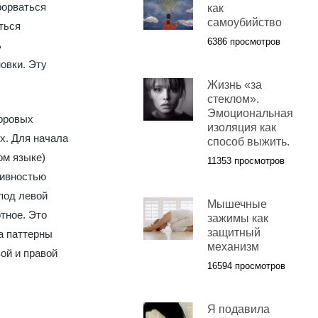
рорваться
как
самоубийство
ться
6386 просмотров
ь
овки. Эту
Жизнь «за
стеклом».
Эмоциональная
оровых
изоляция как
х. Для начала
способ выжить.
ом языке)
11353 просмотров
тивностью
под левой
Мышечные
отное. Это
зажимы как
защитный
а паттерны
механизм
ой и правой
16594 просмотров
Я подавила