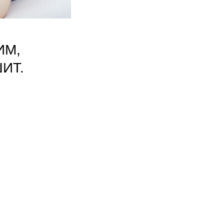
ИМ,
ИТ.