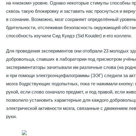
на «низком» уровне. Однако некоторые стимулы способны п
сквозь такую блокировку и заставить нас проснуться и верну
в сознание. Возможно, мозг сохраняет определённый уровен
бдительности, отслеживая безопасность окружающей обстан
способность изучили Сид Куидэ (Sid Kouider) и его коллеги.
Для проведения экспериментов они отобрали 23 молодых зд
добровольца, спавших в лаборатории под присмотром учёны
экспериментаторы зачитывали им различные слова (на родн
и при помощи электроэнцефалограммы (ЭЭГ) следили за ак
мозга бодрствующих подопытных, пока те нажимали кнопку: 
рукой, если слово означало предмет, и под правой, если жив
позволило установить характерные для каждого добровольц
электрической активности мозга, связанные с движением лев
руки.