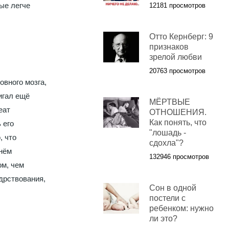
рые легче
12181 просмотров
Отто Кернберг: 9
признаков
зрелой любви
20763 просмотров
овного мозга,
игал ещё
МЁРТВЫЕ
еат
ОТНОШЕНИЯ.
Как понять, что
 его
"лошадь -
, что
сдохла"?
 нём
132946 просмотров
ом, чем
дрствования,
Сон в одной
постели с
ребенком: нужно
ли это?