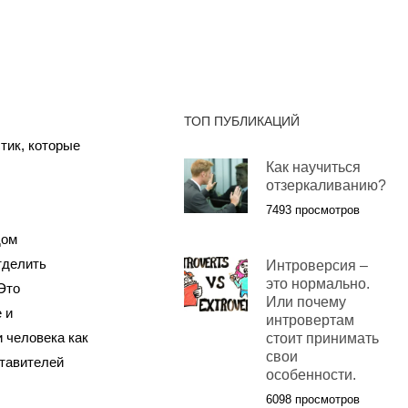
ТОП ПУБЛИКАЦИЙ
тик, которые
Как научиться
отзеркаливанию?
7493 просмотров
дом
тделить
Интроверсия –
это нормально.
Это
Или почему
 и
интровертам
 человека как
стоит принимать
свои
ставителей
особенности.
6098 просмотров