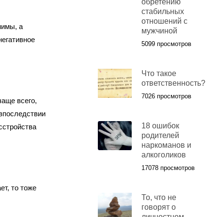
обретению
стабильных
отношений с
нимы, а
мужчиной
негативное
5099 просмотров
Что такое
ответственность?
7026 просмотров
чаще всего,
 впоследствии
18 ошибок
сстройства
родителей
наркоманов и
алкоголиков
17078 просмотров
ет, то тоже
То, что не
говорят о
личностном