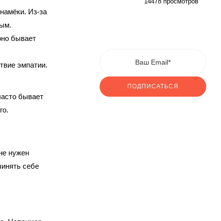
14478 просмотров
намёки. Из-за
ым.
оно бывает
твие эмпатии.
ПОДПИСАТЬСЯ
часто бывает
го.
 не нужен
чинять себе