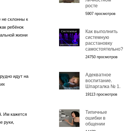
росте
5907 просмотров
 не склонны к
как ребёнок
Как выполнить
мальной жизни
системную
расстановку
самостоятельно?
24750 просмотров
Адекватное
рудно идут на
воспитание.
ких
Шпаргалка № 1.
19113 просмотров
Типичные
. Им кажется
ошибки в
е руки,
общении