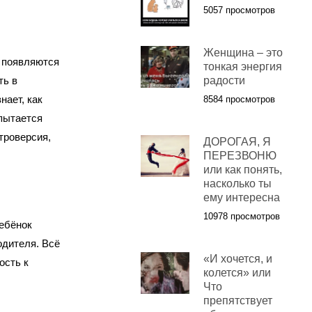
5057 просмотров
Женщина – это
о появляются
тонкая энергия
ть в
радости
нает, как
8584 просмотров
пытается
троверсия,
ДОРОГАЯ, Я
ПЕРЕЗВОНЮ
или как понять,
насколько ты
ему интересна
10978 просмотров
Ребёнок
одителя. Всё
«И хочется, и
ость к
колется» или
Что
препятствует