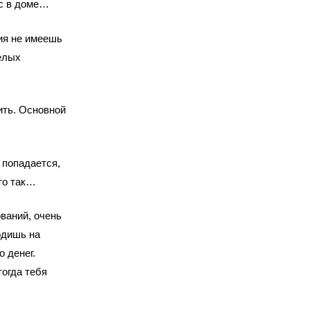
ас в доме…
ия не имеешь
елых
ть. Основной
 попадается,
сто так…
ваний, очень
одишь на
 денег.
тогда тебя