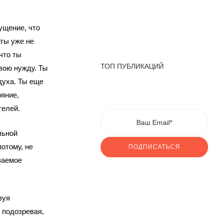
ущение, что
 ты уже не
что ты
ТОП ПУБЛИКАЦИЙ
вою нужду. Ты
духа. Ты еще
ояние,
телей.
льной
отому, не
ПОДПИСАТЬСЯ
ваемое
вуя
 подозревая,