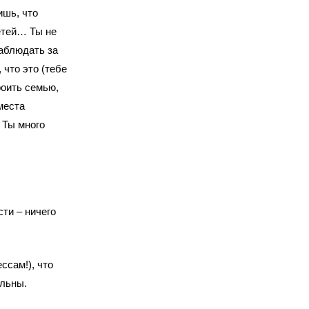
ишь, что
етей… Ты не
аблюдать за
 что это (тебе
роить семью,
места
 Ты много
ти – ничего
ссам!), что
ольны.