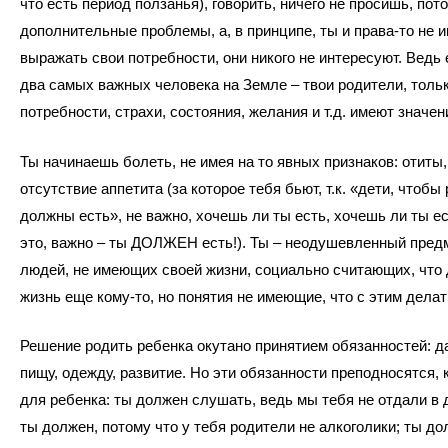
что есть период ползанья), говорить, ничего не просишь, пот
дополнительные проблемы, а, в принципе, ты и права-то не 
выражать свои потребности, они никого не интересуют. Ведь 
два самых важных человека на Земле – твои родители, тольк
потребности, страхи, состояния, желания и т.д. имеют значен
Ты начинаешь болеть, не имея на то явных признаков: отиты,
отсутствие аппетита (за которое тебя бьют, т.к. «дети, чтобы 
должны есть», не важно, хочешь ли ты есть, хочешь ли ты е
это, важно – ты ДОЛЖЕН есть!). Ты – неодушевленный предм
людей, не имеющих своей жизни, социально считающих, что
жизнь еще кому-то, но понятия не имеющие, что с этим делат
Решение родить ребенка окутано принятием обязанностей: д
пищу, одежду, развитие. Но эти обязанности преподносятся, 
для ребенка: ты должен слушать, ведь мы тебя не отдали в 
ты должен, потому что у тебя родители не алкоголики; ты до