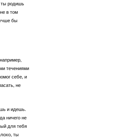
 ты родишь
не в том
лучше бы
например,
ими течениями
омог себе, и
асать, не
шь и идешь.
да ничего не
ный для тебя
плохо, ты