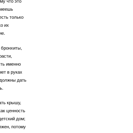
ому что это
имеешь
есть только
о их
ие.
 бронхиты,
расти,
сть именно
ет в руках
 должны дать
ь.
ать крышу,
как ценность
детский дом;
лжен, потому