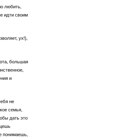
но любить,
не идти своим
воляет, ух!),
бота, большая
инственное,
ения и
тебя не
кое семья,
тобы дать это
ищешь
е понимаешь,