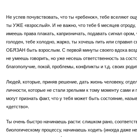
Не успев почувствовать, что ты «ребенок», тебе вселяют ощ
ты УЖЕ «взрослый». И не важно, что тебе 6 месяцев отроду,
имеешь права плакать, капризничать, подавать сигнал ором, 
голоден, тебе холодно, жарко, ты хочешь пить или справил с
ОБЯЗАН быть взрослым. С первой минуты своего вдоха воз
не умеешь говорить, но уже несешь ответственность за сост
благополучие, покой, проблемы, конфликты и т.д. своих роди
Людей, которые, приняв решение, дать жизнь человеку, отде
личности, которые не стали зрелыми к тому моменту сами и п
могут признать факт, что у тебя может быть состояние, назы
«детство».
Ты очень быстро начинаешь расти: слишком рано, соответст
биологическому процессу, начинаешь ходить (иногда даже не