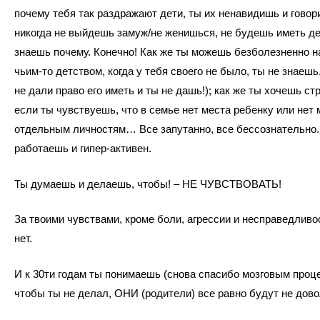
почему тебя так раздражают дети, ты их ненавидишь и говор
никогда не выйдешь замуж/не женишься, не будешь иметь д
знаешь почему. Конечно! Как же ты можешь безболезненно н
чьим-то детством, когда у тебя своего не было, ты не знаешь,
не дали право его иметь и ты не дашь!); как же ты хочешь ст
если ты чувствуешь, что в семье нет места ребенку или нет 
отдельным личностям… Все запутанно, все бессознательно.
работаешь и гипер-активен.
Ты думаешь и делаешь, чтобы! – НЕ ЧУВСТВОВАТЬ!
За твоими чувствами, кроме боли, агрессии и несправедливос
нет.
И к 30ти годам ты понимаешь (снова спасибо мозговым проце
чтобы ты не делал, ОНИ (родители) все равно будут не дов