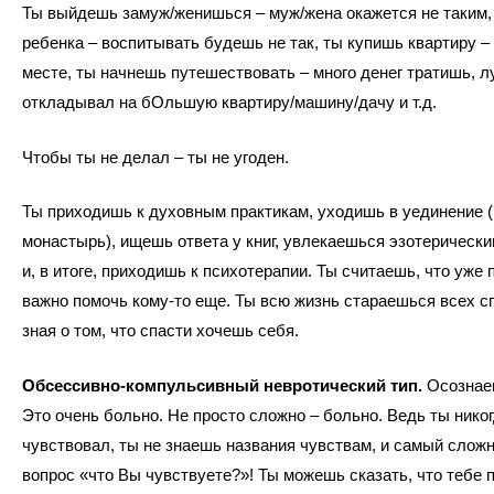
Ты выйдешь замуж/женишься – муж/жена окажется не таким,
ребенка – воспитывать будешь не так, ты купишь квартиру – 
месте, ты начнешь путешествовать – много денег тратишь, 
откладывал на бОльшую квартиру/машину/дачу и т.д.
Чтобы ты не делал – ты не угоден.
Ты приходишь к духовным практикам, уходишь в уединение (
монастырь), ищешь ответа у книг, увлекаешься эзотерическ
и, в итоге, приходишь к психотерапии. Ты считаешь, что уже п
важно помочь кому-то еще. Ты всю жизнь стараешься всех сп
зная о том, что спасти хочешь себя.
Обсессивно-компульсивный невротический тип.
Осознае
Это очень больно. Не просто сложно – больно. Ведь ты никог
чувствовал, ты не знаешь названия чувствам, и самый слож
вопрос «что Вы чувствуете?»! Ты можешь сказать, что тебе 