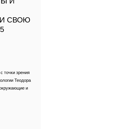
НЫ И
 И СВОЮ
5
,
с точки зрения
пологии Теодора
 окружающие и