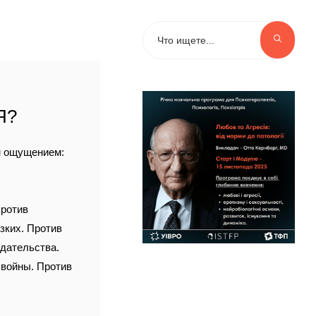
Я?
м ощущением:
Против
зких. Против
едательства.
 войны. Против