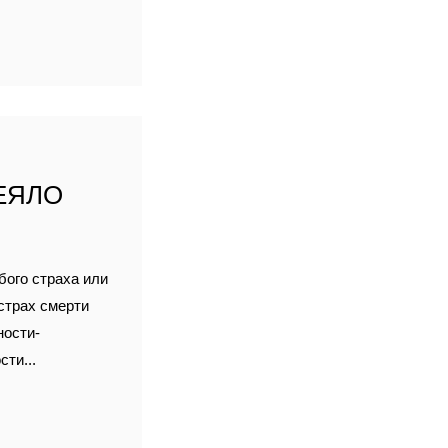
ЕЯЛО
бого страха или
страх смерти
ности-
ти...