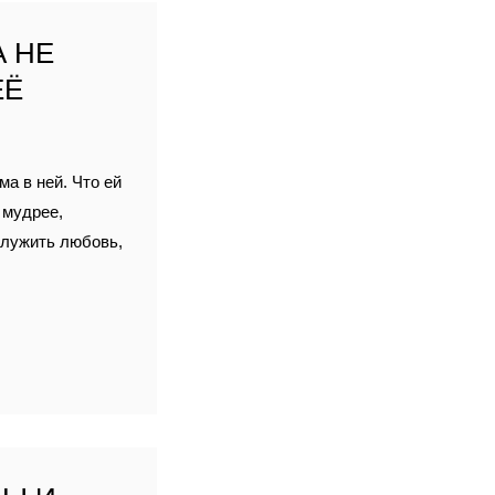
 НЕ
ЕЁ
а в ней. Что ей
 мудрее,
служить любовь,