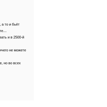
 а то и бьёт
ите…
вать и в 2500-й
ичего не можете
, но во всех