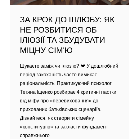
ЗА КРОК ДО ШЛЮБУ: ЯК
НЕ РОЗБИТИСЯ ОБ
ІЛЮЗІЇ ТА ЗБУДУВАТИ
МІЦНУ СІМ'Ю
Шукаєте заміж чи ілюзію? 💔 У дошлюбний
період закоханість часто вимикає
раціональність. Практикуючий психолог
Тетяна Іщенко розбирає 4 критичні пастки:
від міфу про «перевиховання» до
прихованих батьківських сценаріїв.
Дізнайтеся, як створити сімейну
«конституцію» та закласти фундамент
справжнього