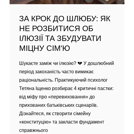
ЗА КРОК ДО ШЛЮБУ: ЯК
НЕ РОЗБИТИСЯ ОБ
ІЛЮЗІЇ ТА ЗБУДУВАТИ
МІЦНУ СІМ'Ю
Шукаєте заміж чи ілюзію? 💔 У дошлюбний
період закоханість часто вимикає
раціональність. Практикуючий психолог
Тетяна Іщенко розбирає 4 критичні пастки:
від міфу про «перевиховання» до
прихованих батьківських сценаріїв.
Дізнайтеся, як створити сімейну
«конституцію» та закласти фундамент
справжнього