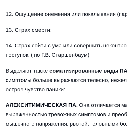
12.
Ощущение онемения или покалывания
(
па
13.
Страх смерти
;
14.
Страх сойти с ума или совершить неконтр
поступок
. (
по Г
.
В
.
Старшенбаум
)
Выделяют также
соматизированные виды П
симптомы больше выражаются телесно
,
нежел
острое чувство паники
:
АЛЕКСИТИМИЧЕСКАЯ ПА
.
Она отличается м
выраженностью тревожных симптомов и прео
мышечного напряжения
,
рвотой
,
головными бо