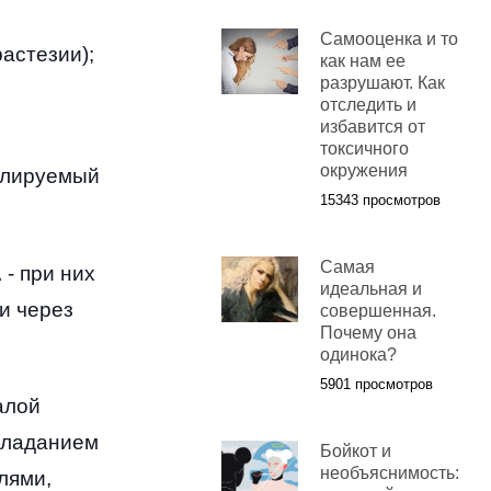
Самооценка и то
растезии
);
как нам ее
разрушают. Как
отследить и
избавится от
токсичного
окружения
олируемый
15343 просмотров
Самая
А
-
при них
идеальная и
и через
совершенная.
Почему она
одинока?
5901 просмотров
алой
бладанием
Бойкот и
необъяснимость:
лями
,