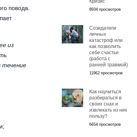
Кризис
го повода
.
8934 просмотров
упает
Созидатели
личных
катастроф или
ее из
как позволить
себе счастье
ть
(работа с
в течение
ранней травмой)
11962 просмотров
Как научиться
разбираться в
своих снах и
извлекать из них
пользу?
6654 просмотров
и
;