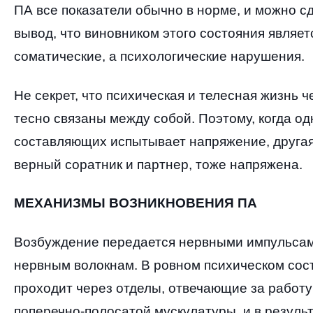
ПА все показатели обычно в норме
,
и можно с
вывод
,
что виновником этого состояния являет
соматические
,
а психологические нарушения
.
Не секрет
,
что психическая и телесная жизнь ч
тесно связаны между собой
.
Поэтому
,
когда од
составляющих испытывает напряжение
,
друга
верный соратник и партнер
,
тоже напряжена
.
МЕХАНИЗМЫ ВОЗНИКНОВЕНИЯ ПА
Возбуждение передается нервными импульсам
нервным волокнам
.
В ровном психическом сос
проходит через отделы
,
отвечающие за работу
поперечно
-
полосатой мускулатуры
,
и в резуль