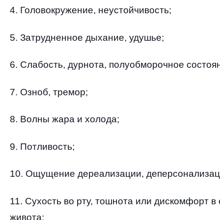
4.
Головокружение
,
неустойчивость
;
5.
Затрудненное дыхание
,
удушье
;
6.
Слабость
,
дурнота
,
полуобморочное состоя
7.
Озноб
,
тремор
;
8.
Волны жара и холода
;
9.
Потливость
;
10.
Ощущение дереализации
,
деперсонализа
11.
Сухость во рту
,
тошнота или дискомфорт в 
живота
;