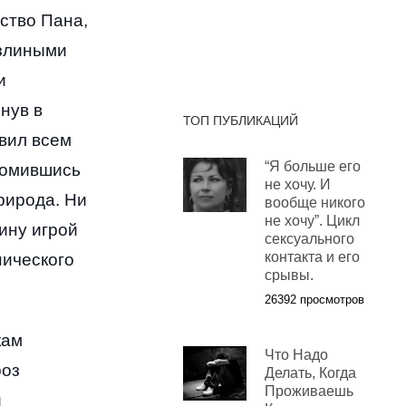
ство Пана
,
озлиными
и
нув в
ТОП ПУБЛИКАЦИЙ
вил всем
“Я больше его
томившись
не хочу. И
природа
.
Ни
вообще никого
не хочу”. Цикл
ину игрой
сексуального
контакта и его
нического
срывы.
26392 просмотров
кам
Что Надо
роз
Делать, Когда
Проживаешь
и