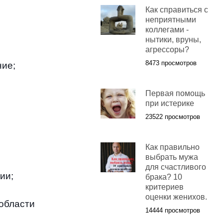
Как справиться с
неприятными
коллегами -
нытики, вруны,
агрессоры?
8473 просмотров
ние
;
Первая помощь
при истерике
23522 просмотров
Как правильно
выбрать мужа
для счастливого
ции
;
брака? 10
критериев
оценки женихов.
области
14444 просмотров