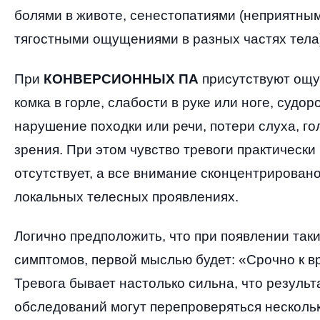
болями в животе
,
сенестопатиями
(
неприятным
тягостными ощущениями в разных частях тела
При
КОНВЕРСИОННЫХ ПА
присутствуют ощ
комка в горле
,
слабости в руке или ноге
,
судор
нарушение походки или речи
,
потери слуха
,
го
зрения
.
При этом чувство тревоги практически
отсутствует
,
а все внимание сконцентрировано
локальных телесных проявлениях
.
Логично предположить
,
что при появлении так
симптомов
,
первой мыслью будет
:
«Срочно к в
Тревога бывает настолько сильна
,
что результ
обследований могут перепроверяться нескольк