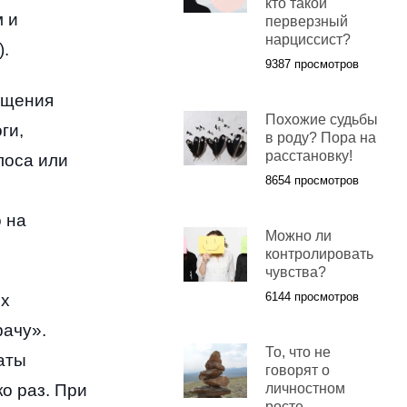
кто такой
 и
перверзный
нарциссист?
).
9387 просмотров
ущения
Похожие судьбы
оги
,
в роду? Пора на
расстановку!
лоса или
8654 просмотров
 на
Можно ли
контролировать
чувства?
6144 просмотров
их
рачу»
.
То, что не
аты
говорят о
о раз
.
При
личностном
росте