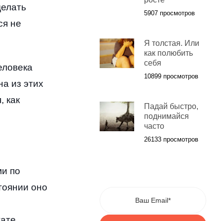
делать
5907 просмотров
ся не
Я толстая. Или
как полюбить
себя
еловека
10899 просмотров
на из этих
я
,
как
Падай быстро,
поднимайся
часто
26133 просмотров
и по
тоянии оно
тате