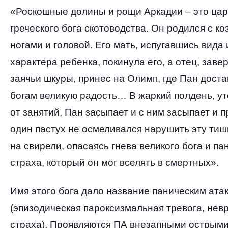
«Роскошные долины и рощи Аркадии – это цар
греческого бога скотоводства
.
Он родился с к
ногами и головой
.
Его мать
,
испугавшись вида 
характера ребенка
,
покинула его
,
а отец
,
завер
заячьи шкуры
,
принес на Олимп
,
где Пан доста
богам великую радость… В жаркий полдень
,
у
от занятий
,
Пан засыпает и с ним засыпает и 
один пастух не осмеливался нарушить эту тиш
на свирели
,
опасаясь гнева великого бога и па
страха
,
который он мог вселять в смертных»
.
Имя этого бога дало название паническим ата
(
эпизодическая пароксизмальная тревога
,
нев
страха
).
Проявляются ПА внезапными острым