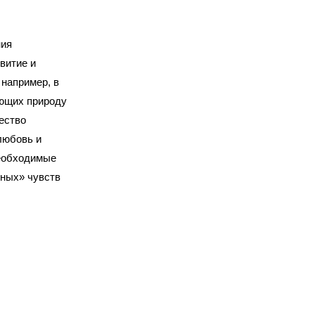
ния
витие и
 например, в
еющих природу
ество
любовь и
необходимые
ных» чувств