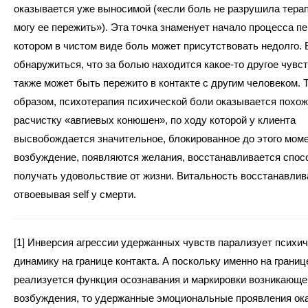
оказывается уже выносимой («если боль не разрушила терапе
могу ее пережить»). Эта точка знаменует начало процесса пе
котором в чистом виде боль может присутствовать недолго.
обнаружиться, что за болью находится какое-то другое чувст
также может быть пережито в контакте с другим человеком. 
образом, психотерапия психической боли оказывается похож
расчистку «авгиевых конюшен», по ходу которой у клиента
высвобождается значительное, блокированное до этого моме
возбуждение, появляются желания, восстанавливается спос
получать удовольствие от жизни. Витальность восстанавлив
отвоевывая self у смерти.
[1] Инверсия агрессии удержанных чувств парализует психи
динамику на границе контакта. А поскольку именно на границ
реализуется функция осознавания и маркировки возникающег
возбуждения, то удержанные эмоциональные проявления ок