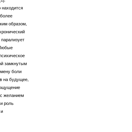
о находится
 более
ким образом,
хронический
 парализует
 Любые
психическое
ой замкнутым
омену боли
в на будущее,
 ощущение
 с желанием
 и роль
 и