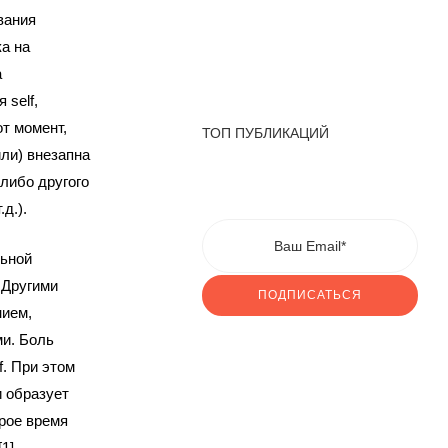
вания
а на
а
 self,
т момент,
ТОП ПУБЛИКАЦИЙ
или) внезапна
либо другого
д.).
льной
 Другими
ПОДПИСАТЬСЯ
ием,
и. Боль
f. При этом
и образует
орое время
1].