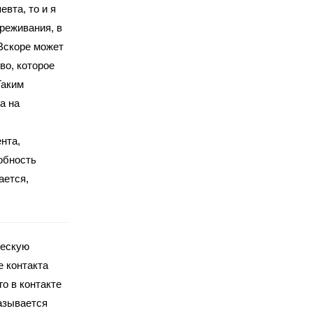
вта, то и я
реживания, в
 Вскоре может
во, которое
Таким
а на
нта,
обность
ается,
ческую
е контакта
о в контакте
азывается