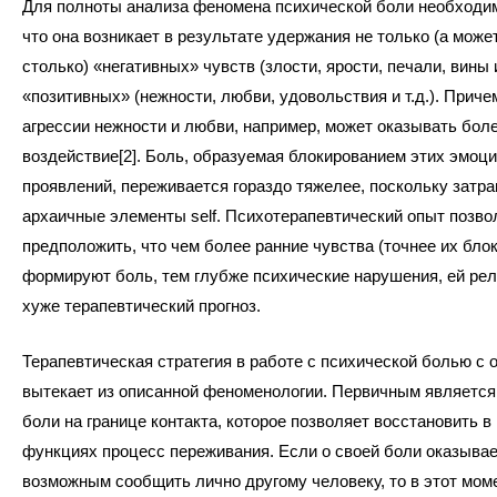
Для полноты анализа феномена психической боли необходим
что она возникает в результате удержания не только (а может
столько) «негативных» чувств (злости, ярости, печали, вины и 
«позитивных» (нежности, любви, удовольствия и т.д.). Приче
агрессии нежности и любви, например, может оказывать боле
воздействие[2]. Боль, образуемая блокированием этих эмоц
проявлений, переживается гораздо тяжелее, поскольку затр
архаичные элементы self. Психотерапевтический опыт позво
предположить, что чем более ранние чувства (точнее их бло
формируют боль, тем глубже психические нарушения, ей рел
хуже терапевтический прогноз.
Терапевтическая стратегия в работе с психической болью с
вытекает из описанной феноменологии. Первичным являетс
боли на границе контакта, которое позволяет восстановить в
функциях процесс переживания. Если о своей боли оказыва
возможным сообщить лично другому человеку, то в этот мом