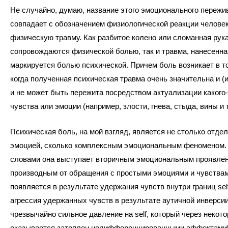
Не случайно, думаю, название этого эмоционального пережи
совпадает с обозначением физиологической реакции человек
физическую травму. Как разбитое колено или сломанная рук
сопровождаются физической болью, так и травма, нанесенная
маркируется болью психической. Причем боль возникает в то
когда полученная психическая травма очень значительна и (
и не может быть пережита посредством актуализации какого-
чувства или эмоции (например, злости, гнева, стыда, вины и т.
Психическая боль, на мой взгляд, является не столько отде
эмоцией, сколько комплексным эмоциональным феноменом.
словами она выступает вторичным эмоциональным проявлен
производным от обращения с простыми эмоциями и чувствам
появляется в результате удержания чувств внутри границ sel
агрессия удержанных чувств в результате аутичной инверси
чрезвычайно сильное давление на self, который через некот
оказывается затоплен недифференцированными аффектами[