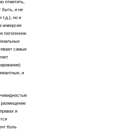
о отметить,
 быть, и не
т.д.), но и
м инверсия
е патогенное
иональных
агивает самые
ляет
кирование)
евантные, и
 очевидностью
я размещение
 правах и
ется
ент боль