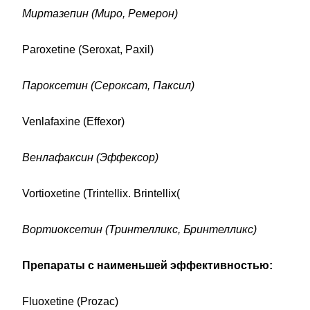
Миртазепин (Миро, Ремерон)
Paroxetine (Seroxat, Paxil)
Пароксетин (Сероксат, Паксил)
Venlafaxine (Effexor)
Венлафаксин (Эффексор)
Vortioxetine (Trintellix. Brintellix(
Вортиоксетин (Тринтелликс, Бринтелликс)
Препараты с наименьшей эффективностью:
Fluoxetine (Prozac)