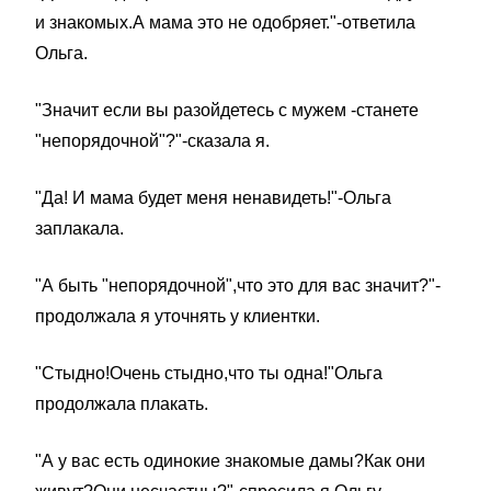
и знакомых.А мама это не одобряет."-ответила
Ольга.
"Значит если вы разойдетесь с мужем -станете
"непорядочной"?"-сказала я.
"Да! И мама будет меня ненавидеть!"-Ольга
заплакала.
"А быть "непорядочной",что это для вас значит?"-
продолжала я уточнять у клиентки.
"Стыдно!Очень стыдно,что ты одна!"Ольга
продолжала плакать.
"А у вас есть одинокие знакомые дамы?Как они