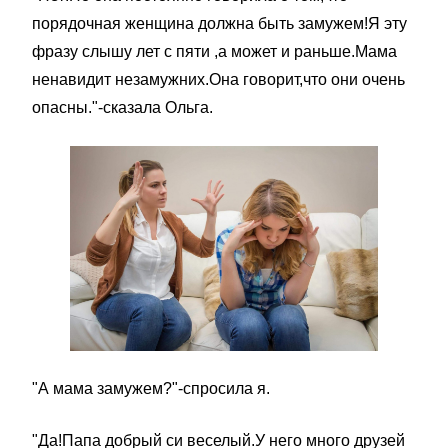
порядочная женщина должна быть замужем!Я эту
фразу слышу лет с пяти ,а может и раньше.Мама
ненавидит незамужних.Она говорит,что они очень
опасны."-сказала Ольга.
"А мама замужем?"-спросила я.
"Да!Папа добрый си веселый.У него много друзей