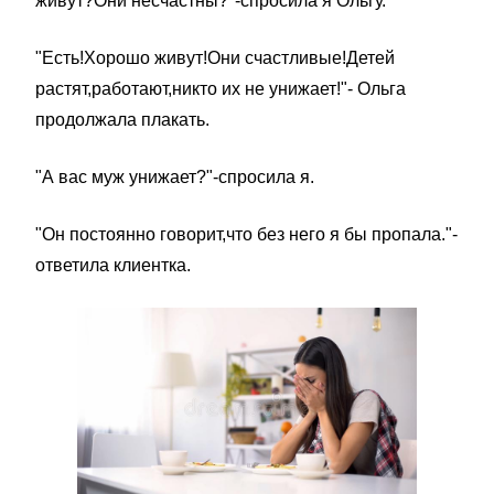
живут?Они несчастны?"-спросила я Ольгу.
"Есть!Хорошо живут!Они счастливые!Детей
растят,работают,никто их не унижает!"- Ольга
продолжала плакать.
"А вас муж унижает?"-спросила я.
"Он постоянно говорит,что без него я бы пропала."-
ответила клиентка.