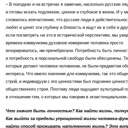
– В поездках и на встречах я замечаю, насколько русские л
и готовы искать подлинное, ценное и глубокое в жизни. И у м
сложилось впечатление, что русские люди в действительнос
любят и ценят эти глубину и близость и ищут их в себе и дру
если посмотреть на это в исторической перспективе, мы увид
времена коммунизма духовное измерение человека просто
игнорировалось, им пренебрегали. Потребность быть личнос
и потребность в персональной свободе были обесценены. Те
которые делают человека человеком, не были предметом об
интереса. Что имело значение для коммунизма, так это общ
строй, и индивидуум с его ценностями был подчинен ценнос
общественного строя. Поэтому люди ощущают культурный г
в отношении тем, о которых мы говорим в экзистенциальном 
Что значит быть личностью? Как найти жизнь, полну
Как выйти за пределы упрощенной жизни человека-функ
найти способ проживать наполненную жизнь? Это воп