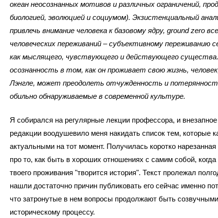
океан неосознанных мотивов и различных ограничений, пр
биологией, эволюцией и социумом). Экзистенциальный ана
привлечь внимание человека к базовому ядру, ground zero вс
человеческих переживаний – субъективному переживанию с
как мыслящего, чувствующего и действующего существа.
осознанность в том, как он проживает свою жизнь, человек
Лэнгле, может преодолеть отчужденность и потерянност
обильно обнаруживаемые в современной культуре.
Я собирался на регулярные лекции профессора, и внезапное
редакции воодушевило меня накидать список тем, которые к
актуальными на тот момент. Получилась коротко нарезанная
про то, как быть в хороших отношениях с самим собой, когда
твоего проживания "творится история". Текст пролежал полго
нашли достаточно причин публиковать его сейчас именно пот
что затронутые в нем вопросы продолжают быть созвучным
историческому процессу.