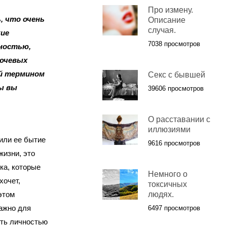
Про измену.
, что очень
Описание
случая.
кие
7038 просмотров
чностью,
лючевых
ий термином
Секс с бывшей
бы вы
39606 просмотров
О расставании с
иллюзиями
 или ее бытие
9616 просмотров
жизни, это
ка, которые
Немного о
хочет,
токсичных
этом
людях.
важно для
6497 просмотров
ыть личностью