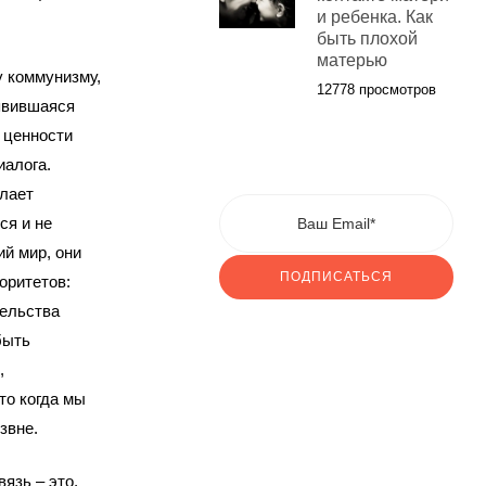
и ребенка. Как
быть плохой
матерью
у коммунизму,
12778 просмотров
явившаяся
н ценности
иалога.
елает
ся и не
ий мир, они
ПОДПИСАТЬСЯ
оритетов:
тельства
быть
,
то когда мы
звне.
язь – это,