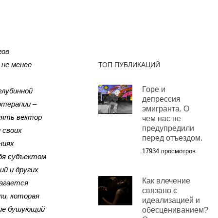
гов
 не менее
ТОП ПУБЛИКАЦИЙ
Горе и
глубинной
депрессия
отерапии –
эмигранта. О
нять вектор
чем нас не
предупредили
 своих
перед отъездом.
ниях
17934 просмотров
ебя субъектом
й и других
Как влечение
лагается
связано с
ли, которая
идеализацией и
ние бушующий
обесцениванием?