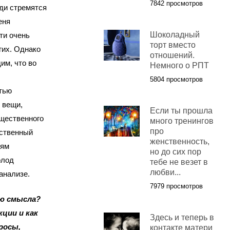
7842 просмотров
юди стремятся
еня
Шоколадный
ти очень
торт вместо
гих. Однако
отношений.
им, что во
Немного о РПТ
5804 просмотров
тью
 вещи,
Если ты прошла
щественного
много тренингов
про
ественный
женственность,
тям
но до сих пор
олод
тебе не везет в
любви...
анализе.
7979 просмотров
ю смысла?
ции и как
Здесь и теперь в
росы,
контакте матери