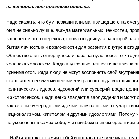
на которые нет простого ответа.
Надо сказать, что бум неокапитализма, пришедшего на смен
был не сильно лучше. Жажда материальных ценностей, про
в процессе этого перехода, снова отодвинула на второй пла
бытия личностью и возможности для развития внутреннего д
Общество опять отвернулось и перешагнуло через то, что д
человека человеком. Когда внутренние ценности не признают
принимаются, когда люди не могут воспринять свой внутренн
становятся легкими мишенями для разного рода внешних авт
политических лидеров, идеологий или суеверий, вроде цели
и экстрасенсов. Люди легко впадают в заблуждения и могут 
захвачены чужеродными идеями, навязанными государством
национализмом, капиталом и другими идеологиями. Потому ч
не укоренены в самих себе, мы неизбежно ищем ориентиры и
– Найти контакт с самим собой и постараться удержать эту св