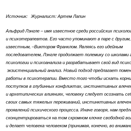
Источник:
Журналист:
Артем Лапин
Альфрид Лэнгле – имя известное среди российских психоло
и психотерапевтов. Его часто упоминают в паре с другим,
известным, –Виктором Франклом. Являясь его идейным
последователем, Лэнгле продолжает полемику со школами 
психологии и психоанализа и разрабатывает свой вид псих
экзистенциальный анализ. Новый подход предлагает поме
работы в психотерапии. Вместо того чтобы искать корни
поступков в глубинных конфликтах, инстинктивных влече
и архетипических влияниях, человеку следует осознать с
своих самых тяжелых переживаний, инстинктивных влечени
проявлений психического процесса. Иначе говоря, нам пред
сконцентрироваться на том скромном клочке свободной во
и делает человека человеком (принимая, конечно, во внима