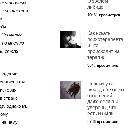
О зрелом
одиктованных
либидо
лиз пытается
10481 просмотров
ех
ебя
Как искать
 Проявляя
психотерапевта,
, по мнению
и что
ь, столь
происходит на
терапии
9547 просмотров
 задание
азались нам
Почему у вас
никогда не было
 история
отношений,
 в стране
даже если вы
да, однако мы
уверены, что
есть и были
ому,
8736 просмотров
и нашему