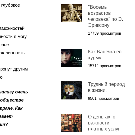
 глубокое
"Восемь
возрастов
человека" по Э.
Эриксону
озможностей,
17739 просмотров
ность я могу
рное
Как Ванечка ел
Как личность
хурму
15712 просмотров
тронут другим
о.
Трудный период
в жизни.
нализу очень
9561 просмотров
ообществе
тране. Как
агает
О деньгах, о
важности
чия?
платных услуг