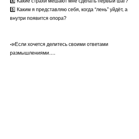
4️⃣
Какие страхи мешают мне сделать первый шаг?
5️⃣
Каким я представляю себя, когда “лень” уйдёт, а
внутри появится опора?
📣
Если хочется делитесь своими ответами
размышлениями….