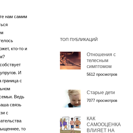
ьте нам самим
ться
ем
ТОП ПУБЛИКАЦИЙ
телось
жет, кто-то и
Отношения с
ам?
телесным
особствует
симптомом
упругов. И
5612 просмотров
 граница с
льном
Старые дети
 семьи. Ведь
7077 просмотров
ваша связь
зи с
КАК
шательства
САМООЦЕНКА
сыщеннее, то
ВЛИЯЕТ НА