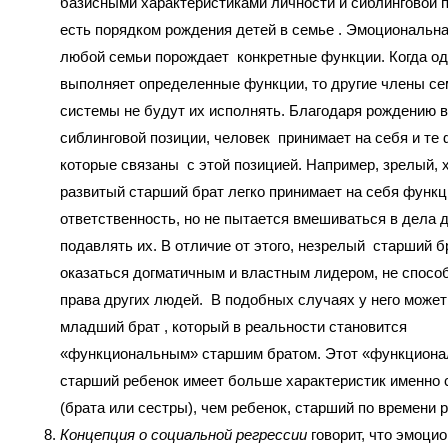
базисными характеристиками личности и сиблинговой п
есть порядком рождения детей в семье . Эмоциональн
любой семьи порождает конкретные функции. Когда о
выполняет определенные функции, то другие члены се
системы не будут их исполнять. Благодаря рождению в
сиблинговой позиции, человек принимает на себя и те 
которые связаны с этой позицией. Например, зрелый, 
развитый старший брат легко принимает на себя функц
ответственность, но не пытается вмешиваться в дела 
подавлять их. В отличие от этого, незрелый старший б
оказаться догматичным и властным лидером, не спосо
права других людей. В подобных случаях у него может
младший брат , который в реальности становится
«функциональным» старшим братом. Этот «функцион
старший ребенок имеет больше характеристик именно 
(брата или сестры), чем ребенок, старший по времени 
Концепция о социальной регрессии
говорит, что эмоци