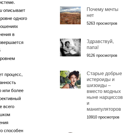
истеме.
Почему мечты
и
описывает
нет
ровне одного
5263 просмотров
тношениях
нения в
Здравствуй,
овершается
папа!
б
9126 просмотров
уровнем
Старые добрые
т процесс,
истероиды и
анность
шизоиды –
о или более
вместо модных
ныне нарциссов
роективный
и
е всего
манипуляторов
ишком
10910 просмотров
ения
го способен