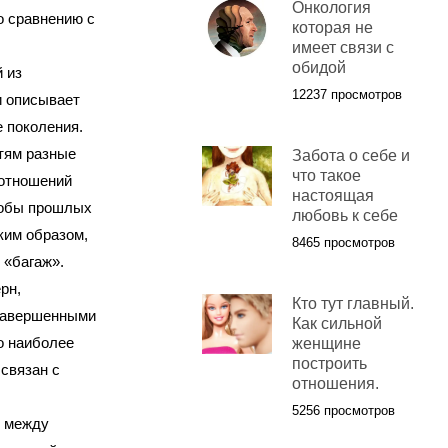
Онкология
о сравнению с
которая не
имеет связи с
обидой
 из
12237 просмотров
и описывает
 поколения.
тям разные
Забота о себе и
что такое
отношений
настоящая
собы прошлых
любовь к себе
ким образом,
8465 просмотров
 «багаж».
рн,
Кто тут главный.
езавершенными
Как сильной
о наиболее
женщине
построить
связан с
отношения.
5256 просмотров
 между