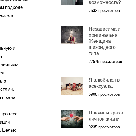
возможность?
ом подходе
7532 просмотров
нности
Независима и
оригинальна.
Женщина
шизоидного
льную и
типа
я
27579 просмотров
 влияниям
ся
Я влюбился в
ало
асексуала.
стями,
5908 просмотров
я шкала
Причины краха
 процесс
личной жизни
уации
9235 просмотров
о. Целью