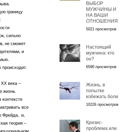
ВЫБОР
рыва.
МУЖЧИНЫ И
мую границу
НА ВАШИ
к
ОТНОШЕНИЯ
ности
5021 просмотров
ок, сильно
в, не сможет
Настоящий
дителями, и
мужчина: кто
он?
мью.
6590 просмотров
к происходит.
ХХ века –
Жизнь, в
попытке
ю жизнь
избежать боли
 контексте
10226 просмотров
матривать все
ю Фрейда, и,
Кризис-
кая теория –
проблема или
моциональном