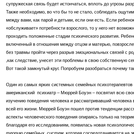
супружеская связь будет истончаться, вплоть до угрозы раз
Также необходимо, во что бы то не стало, соблюдать ощути
между вами, как парой и детьми, если они есть. Если ребено
«обслуживает» потребности взрослого, то у него нет возмож
проходить положенные стадии психического развития. Ребен
включенный в отношения между отцом и матерью, повзросле
без травмы пройти через разрыв эмоциональных связей с ро
,как следствие, унесет эти проблемы в свою собственную се
Вот такой замкнутый круг. Попробуем разобраться почему та
Один из самых ярких системных семейных психотерапевтов 
американский психиатр – Мюррей Боуэн – посвятил всю сво
изучению поведения человека и рассматривавший человека в
всей его жизни. Мюррей Боуэн пошел против тенденции расс
аспекты человеческого поведения опираясь только на теори
благодаря его исследованиям, появилась новая психологичес
теорию семейных систем
, которая сосредотачивается на
э