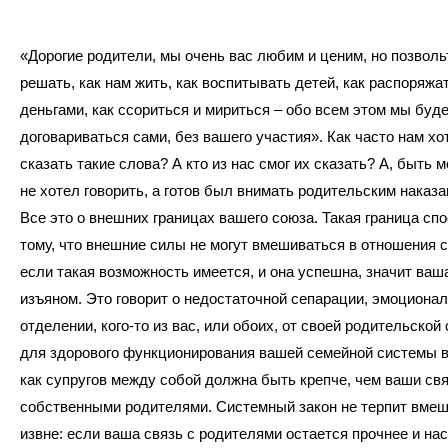
«Дорогие родители, мы очень вас любим и ценим, но позвол
решать, как нам жить, как воспитывать детей, как распоряжа
деньгами, как ссориться и мириться – обо всем этом мы буд
договариваться сами, без вашего участия». Как часто нам хо
сказать такие слова? А кто из нас смог их сказать? А, быть мо
не хотел говорить, а готов был внимать родительским наказ
Все это о внешних границах вашего союза. Такая граница сп
тому, что внешние силы не могут вмешиваться в отношения с
если такая возможность имеется, и она успешна, значит ваша
изъяном. Это говорит о недостаточной сепарации, эмоциона
отделении, кого-то из вас, или обоих, от своей родительской
для здорового функционирования вашей семейной системы 
как супругов между собой должна быть крепче, чем ваши свя
собственными родителями. Системный закон не терпит вме
извне: если ваша связь с родителями остается прочнее и на