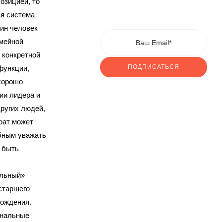
озицией, то
ая система
дин человек
мейной
 конкретной
ПОДПИСАТЬСЯ
функции,
хорошо
ии лидера и
других людей,
рат может
бным уважать
 быть
альный»
старшего
рождения.
ональные