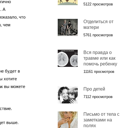
огично
5122 просмотров
. А
показало, что
Отделиться от
, чем
матери
5761 просмотров
Вся правда о
травме или как
помочь ребенку
не будет в
11161 просмотров
ы хотите
ак вы можете
Про детей
7112 просмотров
ствие.
Письмо от тела с
заметками на
дет выше.
полях