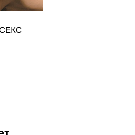
 СЕКС
ет