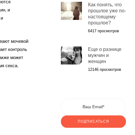
яются
Как понять, что
ин, и
прошлое уже по-
настоящему
 и
прошлое?
6417 просмотров
вают мочевой
ает контроль
Еще о разнице
мужчин и
также может
женщин
я секса.
12146 просмотров
ПОДПИСАТЬСЯ