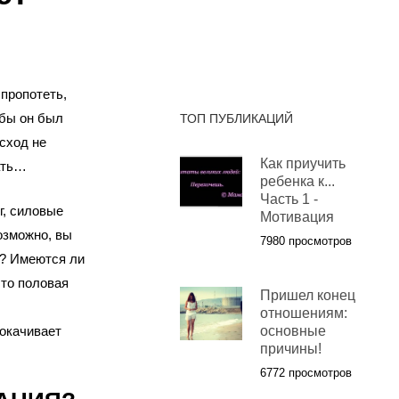
 пропотеть,
 бы он был
ТОП ПУБЛИКАЦИЙ
сход не
Как приучить
ать…
ребенка к...
Часть 1 -
г, силовые
Мотивация
озможно, вы
7980 просмотров
е? Имеются ли
что половая
Пришел конец
отношениям:
рокачивает
основные
причины!
6772 просмотров