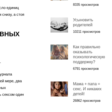
8335 просмотров
исло единиц
 снизу, а стоя
Усыновить
родителей
10211 просмотров
ОВНЫХ
Как правильно
оказывать
психологическую
.
поддержку?
6791 просмотров
урнала
ей мере, два
Мама + папа =
чных
секс. И никаких
детей!
ь сексом один
26862 просмотров