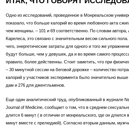
ИТАК, ЧТО ГОВОРЯТ ИССЛЕДО
Одно из исследований, проведенное в Монреальском универ
показало, что больше калорий во время любовного акта сжи
чем женщины. – 101 и 69 соответственно. По словам автора,
Карелеса, это связано с значительным весом сильного пола
чего, энергетические затраты для одного и того же упражнени
будут больше, чем у девушек, да и во время самого процесса
правило, более действенны. Стоит заметить, что при физиче
– 30 минутной сессии на беговой дорожке – количество потр
калорий у участников эксперимента было значительно выше 
дам и 276 для джентльменов.
Еще один аналитический труд, опубликованный в журнале N
Journal of Medicine, сообщает о том, что в среднем сексуаль
длится 6 минут ( в отличии от монреальского, где он длился 
минут вместе с прелюдией). Согласно вторым данным, мужчи