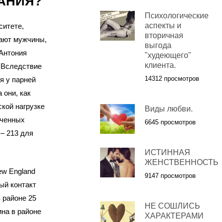
ВАНИЯ?
Психологические
аспекты и
ситете,
вторичная
гают мужчины,
выгода
 Антония
"худеющего"
клиента.
. Вследствие
14312 просмотров
я у парней
 они, как
ской нагрузке
Виды любви.
аченных
6645 просмотров
– 213 для
ИСТИННАЯ
ЖЕНСТВЕННОСТЬ
ew England
9147 просмотров
ный контакт
в районе 25
НЕ СОШЛИСЬ
на в районе
ХАРАКТЕРАМИ