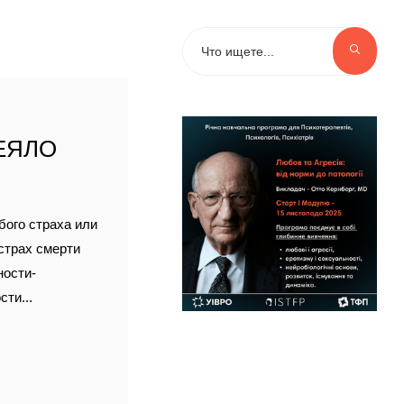
ЕЯЛО
бого страха или
страх смерти
ности-
ти...