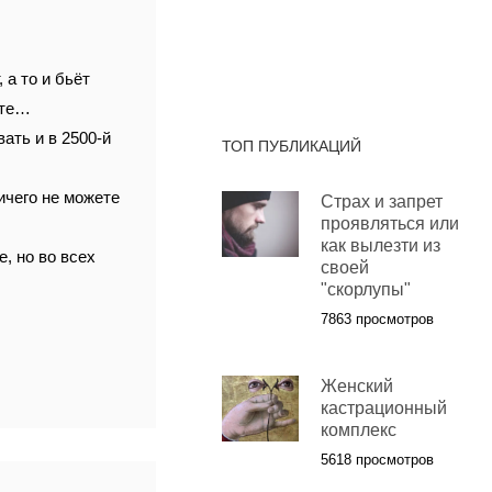
 а то и бьёт
ите…
вать и в 2500-й
ТОП ПУБЛИКАЦИЙ
ичего не можете
Страх и запрет
проявляться или
как вылезти из
, но во всех
своей
"скорлупы"
7863 просмотров
Женский
кастрационный
комплекс
5618 просмотров