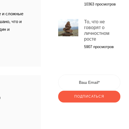
10363 просмотров
е и сложные
шано, что и
То, что не
говорят о
дин и
личностном
росте
5907 просмотров
О
ПОДПИСАТЬСЯ