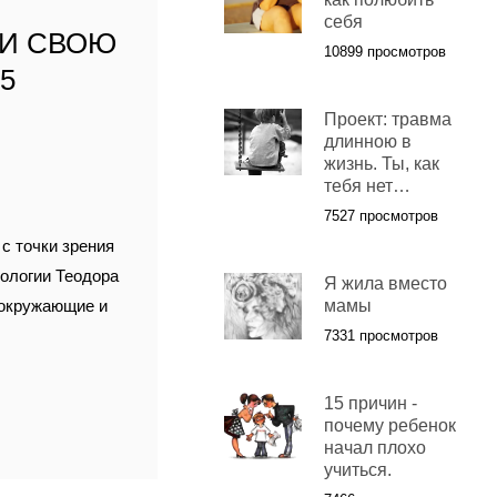
себя
 И СВОЮ
10899 просмотров
5
,
Проект: травма
длинною в
жизнь. Ты, как
тебя нет…
7527 просмотров
с точки зрения
пологии Теодора
Я жила вместо
 окружающие и
мамы
7331 просмотров
15 причин -
почему ребенок
начал плохо
учиться.