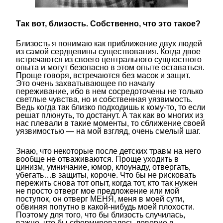
Так вот, близость. Собственно, что это такое?
Близость я понимаю как приближение двух людей
из самой сердцевины существования. Когда двое
встречаются из своего центрального сущностного
опыта и могут безопасно в этом опыте оставаться.
Проще говоря, встречаются без масок и защит.
Это очень захватывающее по началу
переживание, ибо в нем сосредоточены не только
светлые чувства, но и собственная уязвимость.
Ведь когда так близко подходишь к кому-то, то если
решат плюнуть, то достанут. А так как во многих из
нас плевали в такие моменты, то сближение своей
уязвимостью — на мой взгляд, очень смелый шаг.
Знаю, что некоторые после детских травм на него
вообще не отваживаются. Проще уходить в
цинизм, умничание, юмор, клоунаду, отвергать,
убегать…в защиты, короче. Что бы не рисковать
пережить снова тот опыт, когда тот, кто так нужен
не просто отверг мое предложение или мой
поступок, он отверг МЕНЯ, меня в моей сути,
обвиняя попутно в какой-нибудь моей плохости.
Поэтому для того, что бы близость случилась,
важно, что бы сформировалось доверие в