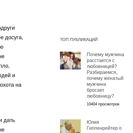
одруги
е досуга,
ТОП ПУБЛИКАЦИЙ
ую
Почему мужчина
не
расстается с
пло,
любовницей?
Разбираемся,
юдей и
почему женатый
мужчина
охота на
бросает
любовницу?
10404 просмотров
и дать
Юлия
Гиппенрейтер о
не