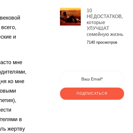
10
НЕДОСТАТКОВ,
вековой
которые
всего,
УЛУЧШАТ
семейную жизнь
ские и
7140 просмотров
часто мне
одителями,
ня ко мне
аковыми
ПОДПИСАТЬСЯ
етия),
нести
ителями в
ать жертву