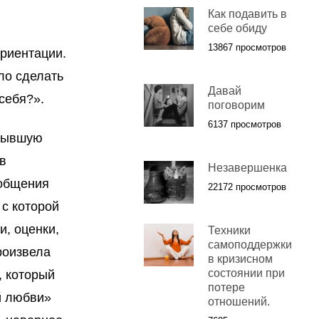
Как подавить в
себе обиду
13867 просмотров
ориентации.
ло сделать
Давай
 себя?».
поговорим
6137 просмотров
 бывшую
в
Незавершенка
 общения
22172 просмотров
 с которой
и, оценки,
Техники
самоподдержки
роизвела
в кризисном
состоянии при
, который
потере
й любви»
отношений.