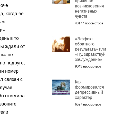
причинах
роче
возникновения
негативных
а, когда ее
чувств
ься
48177 просмотров
ми»
день в то
«Эффект
обратного
мы ждали от
результата» или
нка не
«Ну, здравствуй,
заблуждение»
по подруге,
9043 просмотров
ли номер
л связан с
Как
случае
формировался
депрессивный
Но ответила
характер
звоните
6527 просмотров
тели