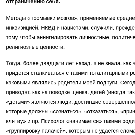
отграничению себя.
Методы «промывки мозгов», применяемые средне
инквизицией, НКВД и нацистами, служили, прежде 
тому, чтобы аннигилировать личностные, политиче
религиозные ценности.
Тогда, более двадцати лет назад, я не знала, как 
придется сталкиваться с такими тоталитарными р
каковыми являлись родители моей подруги. Сегод
приводят, как на поводке щенка, детей (иногда т
«детьми» являются люди, достигшие совершеннол
которые должны «сознаться», «отказаться», «при
клятву» и пр. Психолог «нанимается» такими род
«группировку палачей», которым не удается слом