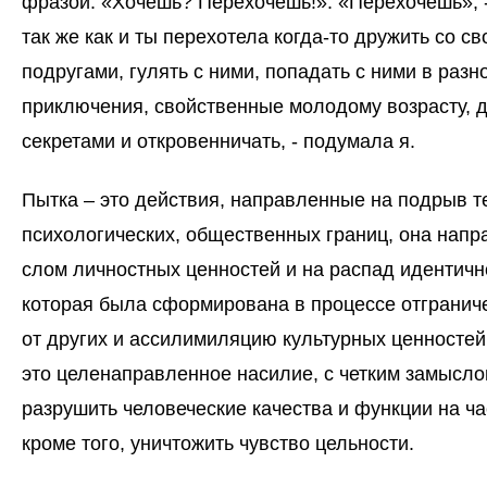
фразой: «Хочешь? Перехочешь!». «Перехочешь», -
так же как и ты перехотела когда-то дружить со с
подругами, гулять с ними, попадать с ними в разн
приключения, свойственные молодому возрасту, 
секретами и откровенничать, - подумала я.
Пытка – это действия, направленные на подрыв т
психологических, общественных границ, она напр
слом личностных ценностей и на распад идентичн
которая была сформирована в процессе отгранич
от других и ассилимиляцию культурных ценностей
это целенаправленное насилие, с четким замысл
разрушить человеческие качества и функции на ча
кроме того, уничтожить чувство цельности.