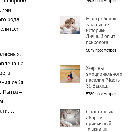
 наверное,
7605 просмотров
воими
Если ребенок
ого рода
закатывает
делиться
истерики.
Личный опыт
психолога.
5879 просмотров
елесных,
авлена на
Жертвы
ости,
эмоционального
насилия (Часть
ения себя
3). Выход.
. Пытка –
5780 просмотров
ом
сти, а
Спонтанный
аборт и
привычный
"выкидыш".