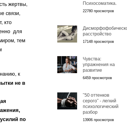
Психосоматика.
сть жертвы,
22780 просмотров
е связи,
, кто
Дисморфофобическ
ценно для
расстройство
миром, тем
17148 просмотров
м
Чувства:
упражнения на
развитие
нанию, к
6459 просмотров
ытки не в
"50 оттенков
щая
серого" - легкий
психологический
ажения,
разбор
 усилий по
13906 просмотров