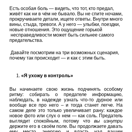
Есть особая боль — видеть, что тот, кто предал,
живёт как ни в чём не бывало. Вы не спите ночами,
прокручиваете детали, ищете ответы. Внутри много
вины, стыда, тревоги. А у него — улыбки, поездки,
новые отношения. Это ощущение горькой
несправедливости может быть сильнее самого
предательства.
Давайте посмотрим на три возможных сценария,
почему так происходит — и как с этим быть.
«Я ухожу в контроль»
Вы начинаете свою жизнь подчинять особому
ритму: собирать о предателе информацию,
наблюдать, в надежде узнать что-то дурное или
вообще все про него – и тогда станет легче. На
самом деле это только увеличивает рану: каждое
новое фото или слух о нем — как соль. Предатель
выглядит спокойным, потому что
вы изнутри
держите его в своём поле. Вы продолжаете давать
ему место, энергию и власть над вашим