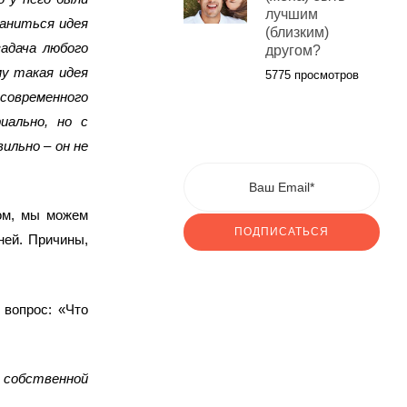
лучшим
раниться идея
(близким)
адача любого
другом?
у такая идея
5775 просмотров
овременного
иально, но с
ильно – он не
ом, мы можем
ПОДПИСАТЬСЯ
ней. Причины,
вопрос: «Что
собственной