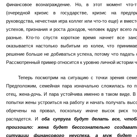
финансовое вознаграждение. Но, в этот момент что-
(очередной кризис в государстве, кризис на предпр
руководства, нечестная игра коллег или что-то еще) и вмес
успехов, признания и роста доходов, человек вдруг всего 
разные. Кто-то спустя короткое время начнет все зано
оказывается настолько выбитым из колеи, что принимае
решение больше не добиваться успеха, потому что падать 
Рассмотренный пример относится к уровню личной истории ч
Теперь посмотрим на ситуацию с точки зрения семей
Предположим, семейная пара изначально сложилась по п
отец, жена-дочь. И пара устойчива именно в таком виде. В
попытки жены устроиться на работу и начать получать выс
обречены на провал, поскольку иначе высок риск то
распадется. И
оба супруга будут делать все, что
произошло: жена будет бессознательно создава
ситуации финансового неуспеха, а муж будет с