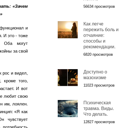
ать: «Зачем
56634 просмотров
»
Как легче
рфункционал и
пережить боль и
отчаяние:
. И это - тоже
способы и
. Оба могут
рекомендации.
койны за свой
6820 просмотров
Доступно о
 рос и видел,
мазохизме
 кроме того,
11023 просмотров
астает. И вот
не любит свою
Психическая
н им, лоялен.
травма. Виды.
инцип: «Я как
Что делать.
н чувствует
12827 просмотров
 потребность