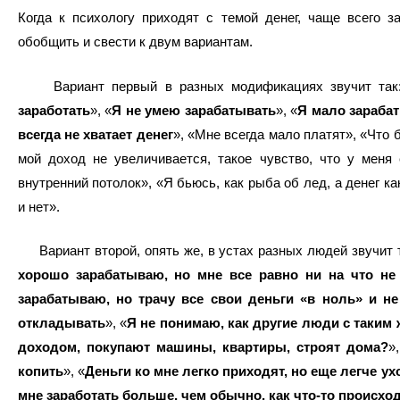
Когда к психологу приходят с темой денег, чаще всего 
обобщить и свести к двум вариантам.
Вариант первый в разных модификациях звучит так
заработать
», «
Я не умею зарабатывать
», «
Я мало зараба
всегда не хватает денег
», «Мне всегда мало платят», «Что 
мой доход не увеличивается, такое чувство, что у меня 
внутренний потолок», «Я бьюсь, как рыба об лед, а денег ка
и нет».
Вариант второй, опять же, в устах разных людей звучит т
хорошо зарабатываю, но мне все равно ни на что не 
зарабатываю, но трачу все свои деньги «в ноль» и не
откладывать
», «
Я не понимаю, как другие люди с таким 
доходом, покупают машины, квартиры, строят дома?
»
копить
», «
Деньги ко мне легко приходят, но еще легче ух
мне заработать больше, чем обычно, как что-то происход