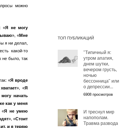
запросы можно
: «
Я не могу
тываю
», «
Мне
ТОП ПУБЛИКАЦИЙ
бы я ни делал,
есть какой-то
"Типичный я:
утром апатия,
к не было, так
днем шутки,
вечером грусть,
ночью
ак: «
Я вроде
бессонница" или
о депрессии...
хватает
», «
Я
6908 просмотров
 могу начать
же как у меня
, «
Я не умею
И треснул мир
напополам.
одят
», «
Стоит
Травма развода
ит, и я теряю