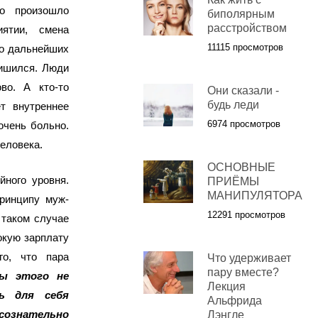
то произошло
биполярным
расстройством
иятии, смена
11115 просмотров
то дальнейших
лишился. Люди
во. А кто-то
Они сказали -
будь леди
т внутреннее
6974 просмотров
очень больно.
еловека.
ОСНОВНЫЕ
ного уровня.
ПРИЁМЫ
МАНИПУЛЯТОРА
ринципу муж-
12291 просмотров
 таком случае
окую зарплату
го, что пара
Что удерживает
пару вместе?
бы этого не
Лекция
ть для себя
Альфрида
ознательно
Лэнгле