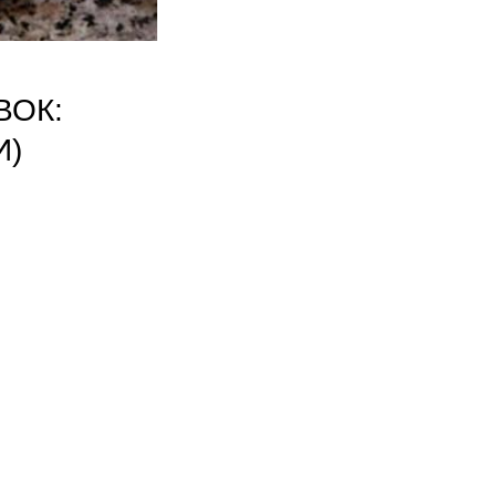
ВОК:
И)