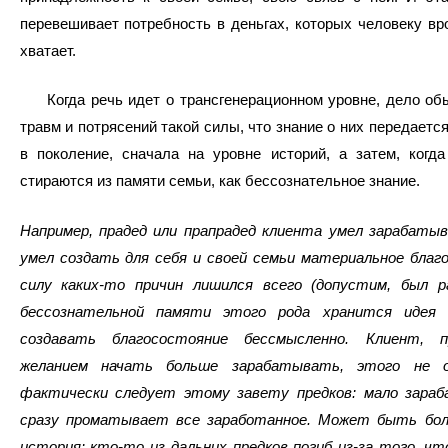
перевешивает потребность в деньгах, которых человеку вр
хватает.
Когда речь идет о трансгенерационном уровне, дело обы
травм и потрясений такой силы, что знание о них передаетс
в поколение, сначала на уровне историй, а затем, когд
стираются из памяти семьи, как бессознательное знание.
Например, прадед или прапрадед клиента умел зарабатыв
умел создать для себя и своей семьи материальное благо
силу каких-то причин лишился всего (допустим, был ра
бессознательной памяти этого рода хранится идея
создавать благосостояние бессмысленно. Клиент, 
желанием начать больше зарабатывать, этого не о
фактически следует этому завету предков: мало зара
сразу проматывает все заработанное. Может быть бо
история: кто-то из дальних предков погиб из-за того, чт