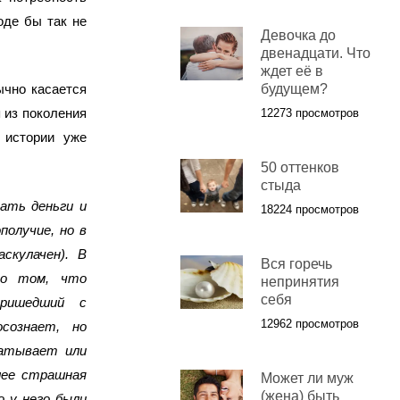
оде бы так не
Девочка до
двенадцати. Что
ждет её в
чно касается
будущем?
я из поколения
12273 просмотров
а истории уже
50 оттенков
стыда
ать деньги и
18224 просмотров
получие, но в
скулачен). В
Вся горечь
 о том, что
непринятия
себя
пришедший с
12962 просмотров
сознает, но
батывает или
лее страшная
Может ли муж
(жена) быть
о у него были