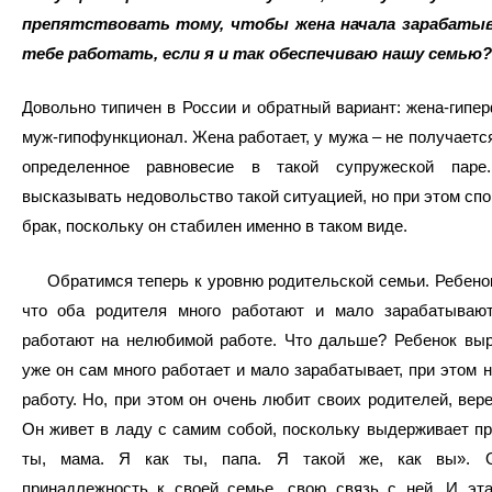
препятствовать тому, чтобы жена начала зарабатыв
тебе работать, если я и так обеспечиваю нашу семью?
Довольно типичен в России и обратный вариант: жена-гипе
муж-гипофункционал. Жена работает, у мужа – не получается
определенное равновесие в такой супружеской паре
высказывать недовольство такой ситуацией, но при этом спо
брак, поскольку он стабилен именно в таком виде.
Обратимся теперь к уровню родительской семьи. Ребенок
что оба родителя много работают и мало зарабатывают,
работают на нелюбимой работе. Что дальше? Ребенок выр
уже он сам много работает и мало зарабатывает, при этом 
работу. Но, при этом он очень любит своих родителей, вере
Он живет в ладу с самим собой, поскольку выдерживает пр
ты, мама. Я как ты, папа. Я такой же, как вы». О
принадлежность к своей семье, свою связь с ней. И эта