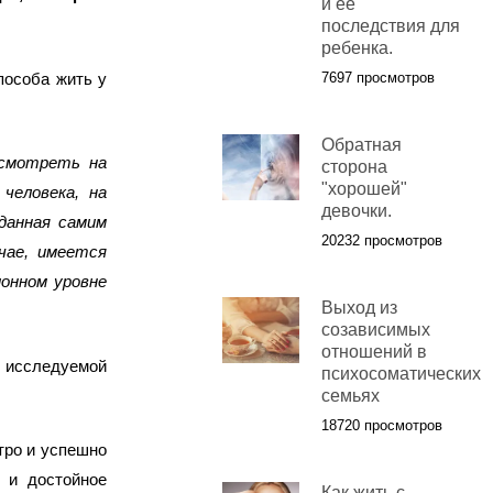
и ее
последствия для
ребенка.
особа жить у
7697 просмотров
Обратная
осмотреть на
сторона
"хорошей"
человека, на
девочки.
зданная самим
20232 просмотров
учае, имеется
ионном уровне
Выход из
созависимых
отношений в
 исследуемой
психосоматических
семьях
18720 просмотров
ро и успешно
 и достойное
Как жить с