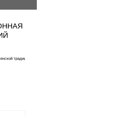
ОННАЯ
ИЙ
янской традиции. Через взаимодействие с древними образами в