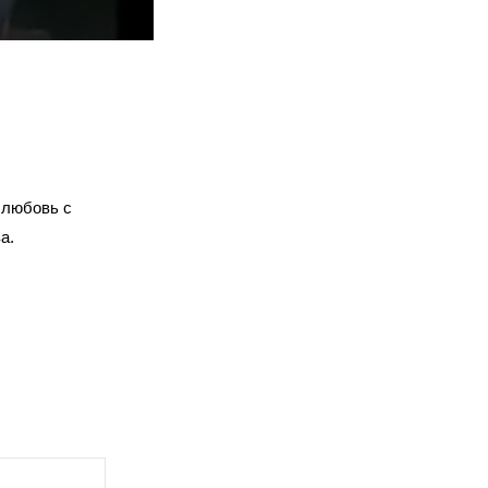
 любовь с
а.