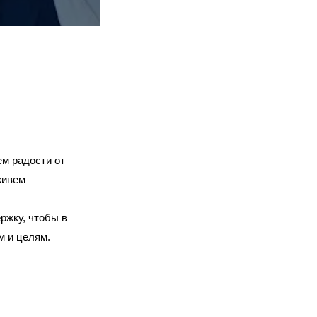
м радости от
живем
ржку, чтобы в
м и целям.