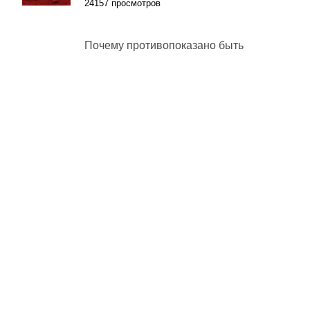
24157 просмотров
Почему противопоказано быть
«паинькой» в отношениях
32368 просмотров
Роли и функции лидера
7587 просмотров
Внешние проявления сексуальности
11484 просмотров
Обострение психических заболеваний
в осенне-весенний период
5382 просмотров