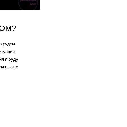
СОМ?
о рядом
итуации
ня я буду
м и как с