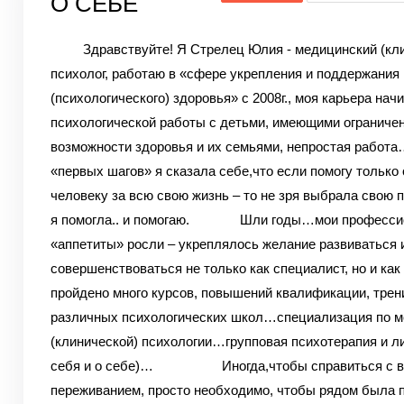
О СЕБЕ
Здравствуйте! Я Стрелец Юлия - медицинский (кли
психолог, работаю в «сфере укрепления и поддержания
(психологического) здоровья» с 2008г., моя карьера нач
психологической работы с детьми, имеющими ограниче
возможности здоровья и их семьями, непростая работа
«первых шагов» я сказала себе,что если помогу только
человеку за всю свою жизнь – то не зря выбрала сво
я помогла.. и помогаю.
Шли годы…мои профессио
«аппетиты» росли – укреплялось желание развиваться 
совершенствоваться не только как специалист, но и ка
пройдено много курсов, повышений квалификации, трен
различных психологических школ…специализация по м
(клинической) психологии…групповая психотерапия и л
себя и о себе)…
Иногда,чтобы справиться с вн
переживанием, просто необходимо, чтобы рядом была 