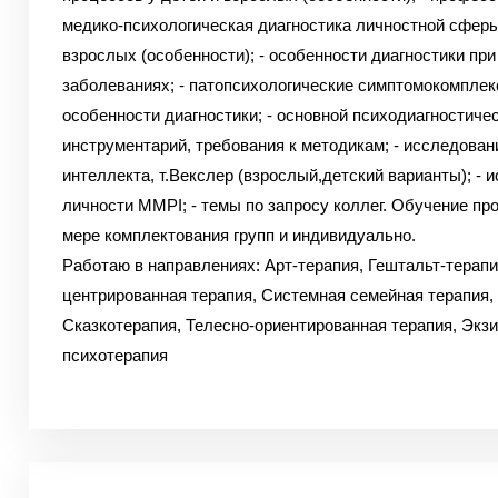
медико-психологическая диагностика личностной сферы
взрослых (особенности);
- особенности диагностики пр
заболеваниях;
- патопсихологические симптомокомплек
особенности диагностики;
- основной психодиагностиче
инструментарий, требования к методикам;
- исследован
интеллекта, т.Векслер (взрослый,детский варианты);
- и
личности MMPI;
- темы по запросу коллег.
Обучение про
мере комплектования групп и индивидуально.
Работаю в направлениях: Арт-терапия, Гештальт-терапи
центрированная терапия, Системная семейная терапия,
Сказкотерапия, Телесно-ориентированная терапия, Экз
психотерапия