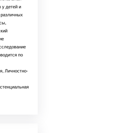
 у детей и
и различных
сы,
ский
ие
сследование
водится по
я, Личностно-
истенциальная