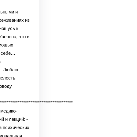
льными и
реживаниях из
шусь к
на, что в
омощью
ь себе…
а
блю
мелость
поводу
****************************************
 медико-
й и лекций:
-
а психических
иональная