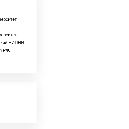
верситет
ерситет,
гский НИПНИ
я РФ,