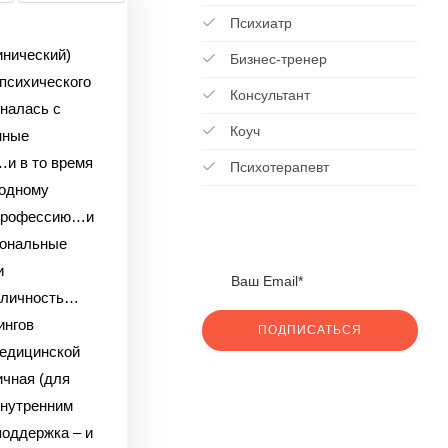
Психиатр
нический)
Бизнес-тренер
 психического
Консультант
иналась с
Коуч
нные
…и в то время
Психотерапевт
 одному
ю профессию…и
нальные
и
к личность…
ингов
ПОДПИСАТЬСЯ
едицинской
ичная (для
утренним
поддержка – и