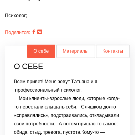
Психолог;
Поделится:
О себе
Материалы
Контакты
О СЕБЕ
Всем привет
!
Меня зовут Т
а
т
ьяна и я
профессиональный психолог.
Мои клиенты-
взрослы
е люди
, которые когда-
то перестали слышать себя.
Слишком долго
«справлялись», подстраивались, откладывали
свои потребности.
А потом пришло то самое:
обида, стыд, тревога, пустота.
Кому-то —