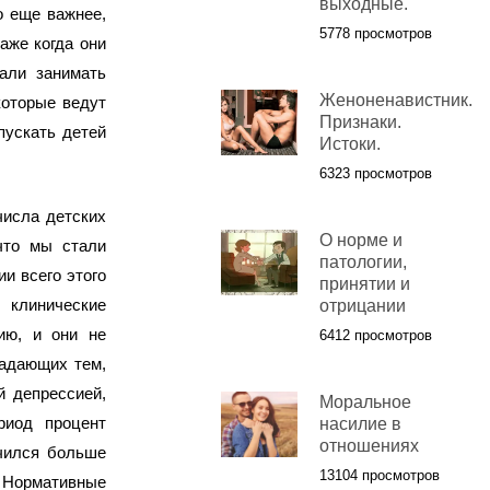
выходные.
о еще важнее,
5778 просмотров
аже когда они
али занимать
Женоненавистник.
которые ведут
Признаки.
пускать детей
Истоки.
6323 просмотров
числа детских
О норме и
что мы стали
патологии,
и всего этого
принятии и
 клинические
отрицании
ию, и они не
6412 просмотров
радающих тем,
й депрессией,
Моральное
риод процент
насилие в
отношениях
чился больше
13104 просмотров
. Нормативные