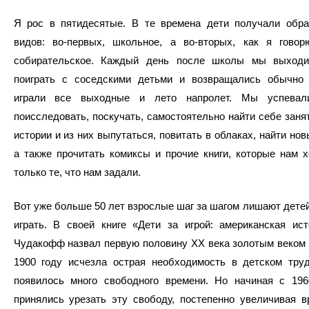
Я рос в пятидесятые. В те времена дети получали обра
видов: во-первых, школьное, а во-вторых, как я говорю
собирательское. Каждый день после школы мы выход
поиграть с соседскими детьми и возвращались обычно
играли все выходные и лето напролет. Мы успевали
поисследовать, поскучать, самостоятельно найти себе занят
истории и из них выпутаться, повитать в облаках, найти но
а также прочитать комиксы и прочие книги, которые нам х
только те, что нам задали.
Вот уже больше 50 лет взрослые шаг за шагом лишают дете
играть. В своей книге «Дети за игрой: американская ис
Чудакофф назвал первую половину XX века золотым веком д
1900 году исчезла острая необходимость в детском труд
появилось много свободного времени. Но начиная с 196
принялись урезать эту свободу, постепенно увеличивая в