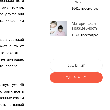
ленькие дети
семье
тому что «как
16418 просмотров
ое другое они
талкивает, им
Материнская
враждебность.
11320 просмотров
ссачусетской
ожет быть от
что захотят —
 не имеющие,
тих правил —
ПОДПИСАТЬСЯ
ствует уже 45
которых все в
вленные самим
ость в нашей