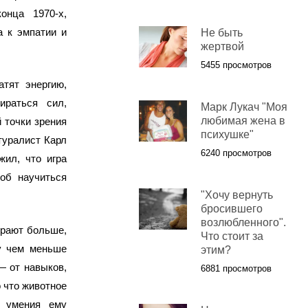
онца 1970-х,
а к эмпатии и
Не быть
жертвой
5455 просмотров
тят энергию,
ираться сил,
Марк Лукач "Моя
любимая жена в
 точки зрения
психушке"
туралист Карл
6240 просмотров
жил, что игра
об научиться
"Хочу вернуть
бросившего
возлюбленного".
грают больше,
Что стоит за
у чем меньше
этим?
— от навыков,
6881 просмотров
о что животное
е умения ему