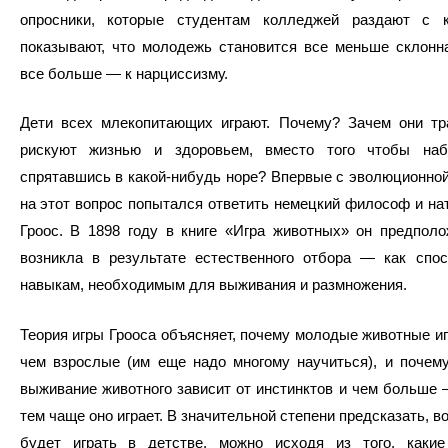
опросники, которые студентам колледжей раздают с к
показывают, что молодежь становится все меньше склонн
все больше — к нарциссизму.
Дети всех млекопитающих играют. Почему? Зачем они тра
рискуют жизнью и здоровьем, вместо того чтобы наб
спрятавшись в какой-нибудь норе? Впервые с эволюционной
на этот вопрос попытался ответить немецкий философ и на
Гроос. В 1898 году в книге «Игра животных» он предполо
возникла в результате естественного отбора — как спос
навыкам, необходимым для выживания и размножения.
Теория игры Грооса объясняет, почему молодые животные и
чем взрослые (им еще надо многому научиться), и почем
выживание животного зависит от инстинктов и чем больше 
тем чаще оно играет. В значительной степени предсказать, в
будет играть в детстве, можно исходя из того, каки