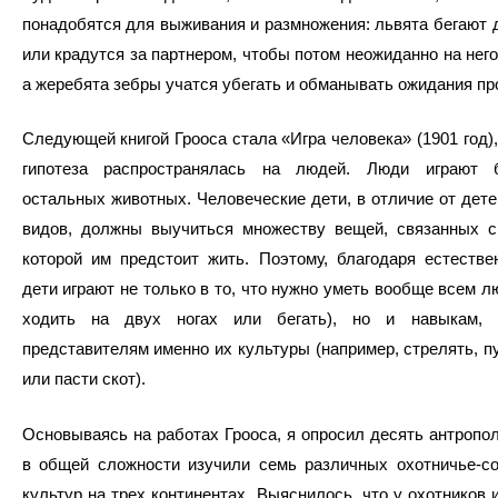
понадобятся для выживания и размножения: львята бегают д
или крадутся за партнером, чтобы потом неожиданно на него
а жеребята зебры учатся убегать и обманывать ожидания пр
Следующей книгой Грооса стала «Игра человека» (1901 год),
гипотеза распространялась на людей. Люди играют 
остальных животных. Человеческие дети, в отличие от дет
видов, должны выучиться множеству вещей, связанных с 
которой им предстоит жить. Поэтому, благодаря естестве
дети играют не только в то, что нужно уметь вообще всем л
ходить на двух ногах или бегать), но и навыкам, 
представителям именно их культуры (например, стрелять, п
или пасти скот).
Основываясь на работах Грооса, я опросил десять антропол
в общей сложности изучили семь различных охотничье-со
культур на трех континентах. Выяснилось, что у охотников 