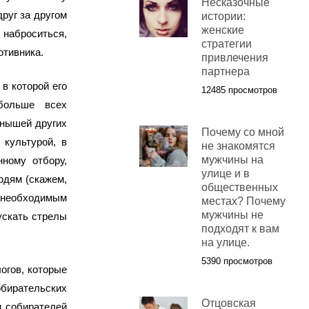
Несказочные
руг за другом
истории:
женские
 наброситься,
стратегии
отивника.
привлечения
партнера
 в которой его
12485 просмотров
больше всех
енышей других
Почему со мной
культурой, в
не знакомятся
мужчины на
нному отбору,
улице и в
юдям (скажем,
общественных
необходимым
местах? Почему
мужчины не
ускать стрелы
подходят к вам
на улице.
5390 просмотров
огов, которые
бирательских
Отцовская
и собирателей