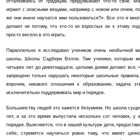
отталкиваясь от традиции, придумывают что-то свое. Ма
играют с опасными вещами, например с ножом или огнем, по
же они иначе научатся ими пользоваться?». Все это и мног
делают не потому, что кто-то из взрослых их к этому под
просто весело в это играть.
Параллельно я исследовал учеников очень необычной ма
школы, Школы Садбери Вэлли. Там ученики, которым м
четырех лет до девятнадцати, целыми днями делают все, 
запрещено только нарушать некоторые школьные правила,
впрочем, никакого отношения к образованию, задача э
исключительно поддерживать мир и порядок.
Большинству людей это кажется безумием. Но школа суще
лет, и за это время выпустила несколько сот человек, у 
порядке. Выясняется, что в нашей культуре дети, предоста
себе, стремятся научиться ровно тому, что имеет ценн