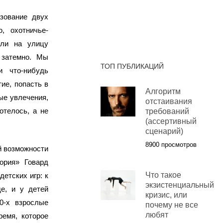
зование двух
, охотничье-
или на улицу
 затемно. Мы
ТОП ПУБЛИКАЦИЙ
 что-нибудь
ие, попасть в
Алгоритм
вые увлечения,
отстаивания
отелось, а не
требований
(ассертивный
сценарий)
8900 просмотров
й возможности
тория» Говард
Что такое
етских игр: к
экзистенциальный
е, и у детей
кризис, или
0-х взрослые
почему не все
любят
ремя, которое