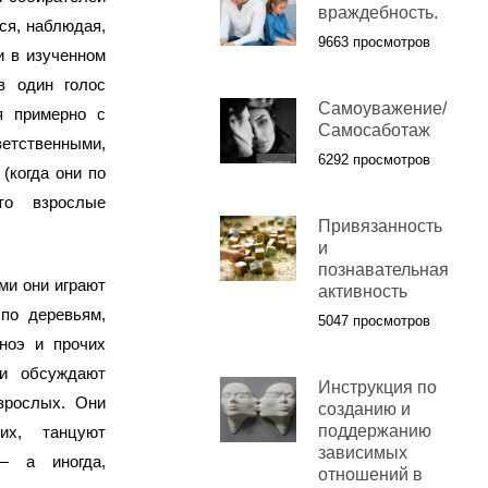
враждебность.
ся, наблюдая,
9663 просмотров
и в изученном
в один голос
Самоуважение/
ая примерно с
Самосаботаж
ветственными,
6292 просмотров
(когда они по
то взрослые
Привязанность
и
познавательная
ми они играют
активность
по деревьям,
5047 просмотров
ноэ и прочих
 и обсуждают
Инструкция по
зрослых. Они
созданию и
поддержанию
их, танцуют
зависимых
— а иногда,
отношений в