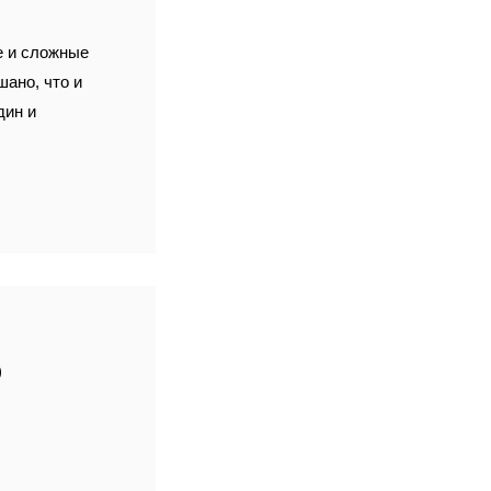
е и сложные
шано, что и
дин и
О