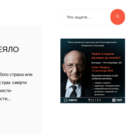
ЕЯЛО
бого страха или
страх смерти
ности-
ти...