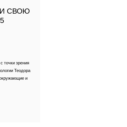
 И СВОЮ
5
,
с точки зрения
пологии Теодора
 окружающие и