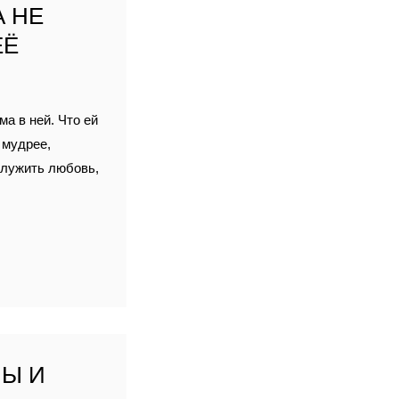
 НЕ
ЕЁ
а в ней. Что ей
 мудрее,
служить любовь,
НЫ И