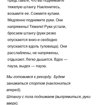
представьте,
что вы поднимаете
тяжелую штангу. Наклонитесь,
возьми
те ее. Сожмите кулаки.
Медленно поднимите руки. Они
напряжены! Тяжело! Руки устали,
бросаем штангу (руки
резко
опускаются вниз и свободно
опускаются вдоль туло
вища). Они
расслаблены, не напряжены,
отдыхают. Легко дышится. Вдох —
пауза, выдох — пауза.
Мы готовимся к рекорду.
Будем
заниматься спортом (наклониться
вперед).
Штангу с пола поднимаем (выпрямиться, руки
вверх).