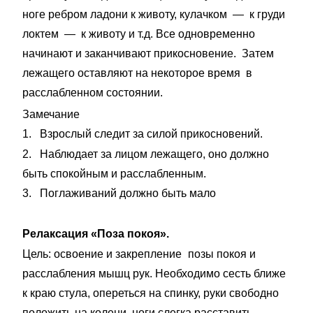
ноге ребром ладони к животу, кулачком — к груди
локтем — к животу и т.д. Все одновременно
начинают и заканчивают при­косновение. Затем
лежащего оставляют на некоторое время в
расслабленном состоянии.
Замечание
1.
Взрослый следит за силой прикосновений.
2.
Наблюдает за лицом лежащего, оно должно
быть спокойным и расслабленным.
3.
Поглаживаний должно быть мало
Релаксация «Поза покоя».
Цель: освоение и закрепление
позы покоя и
расслабления мышц рук. Необходимо сесть ближе
к краю стула, опереться на спинку, руки свободно
положить на колени, ноги слегка расставить.