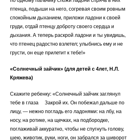
по одному пальчику сложи ладони спрячь в них
птенца, подыши на него, согревая своим ровным
спокойным дыханием, приложи ладони к своей
груди, отдай птенцу доброту своего сердца и
дыхания. А теперь раскрой ладони и ты увидишь,
что птенец радостно взлетел; улыбнись ему и не
грусти, он еще прилетит к тебе!»
«Солнечный зайчик» (для детей с 4лет, Н.Л.
Кряжева)
Скажите ребенку: «Солнечный зайчик заглянул
тебе в глаза Закрой их. Он побежал дальше по
лицу, — нежно погладь его ладонями: на лбу, на
носу, на ротике, на щечках, на подбородке,
поглаживай аккуратно, чтобы не спугнуть голову,
шею, животик, руки, ноги, он забрался за шиворот