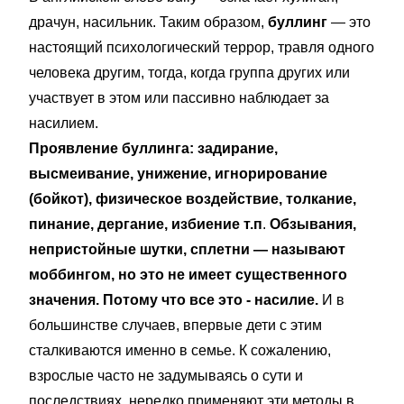
драчун, насильник. Таким образом,
буллинг
— это
настоящий психологический террор, травля одного
человека другим, тогда, когда группа других или
участвует в этом или пассивно наблюдает за
насилием.
Проявление буллинга: задирание,
высмеивание, унижение, игнорирование
(бойкот), физическое воздействие, толкание,
пинание, дергание, избиение т.п
.
Обзывания,
непристойные шутки, сплетни — называют
моббингом, но это не имеет существенного
значения. Потому что все это - насилие.
И в
большинстве случаев, впервые дети с этим
сталкиваются именно в семье. К сожалению,
взрослые часто не задумываясь о сути и
последствиях, нередко применяют эти методы в