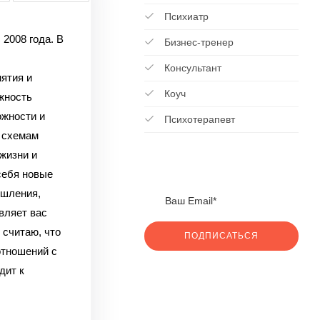
Психиатр
 2008 года. В
Бизнес-тренер
Консультант
ятия и
Коуч
жность
ожности и
Психотерапевт
 схемам
жизни и
себя новые
ышления,
вляет вас
 считаю, что
ПОДПИСАТЬСЯ
отношений с
дит к