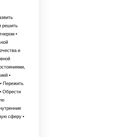
азвить
и решить
ртнером
•
ьной
очества и
овной
остояниями,
сией
•
• Пережить
• Обрести
ую
нутренние
ную сферу
•