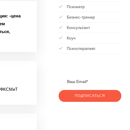
Психиатр
ции:
-цена
Бизнес-тренер
ием
Консультант
ться,
Коуч
Психотерапевт
ГУФКСМиТ
ПОДПИСАТЬСЯ