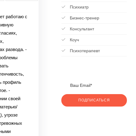
Психиатр
ет работаю с
Бизнес-тренер
тивную
Консультант
гласиях,
Коуч
х,
ах развода.
-
Психотерапевт
проблемы
вать
тенчивость,
ть профиль
гое.
-
нии своей
ПОДПИСАТЬСЯ
матерью/
), угрозе
 тревожных
нными