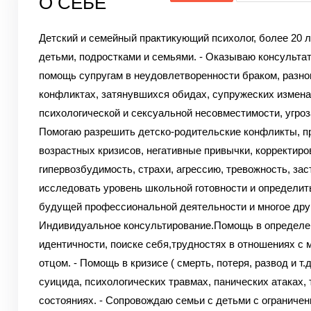
О СЕБЕ
Детский и семейный практикующий психолог, более 20 л
детьми, подростками и семьями.
- Оказываю консульта
помощь супругам в неудовлетворенности браком, разно
конфликтах, затянувшихся обидах, супружеских измена
психологической и сексуальной несовместимости, угроз
Помогаю разрешить детско-родительские конфликты, 
возрастных кризисов, негативные привычки, корректиро
гипервозбудимость, страхи, агрессию, тревожность, зас
исследовать уровень школьной готовности и определи
будущей профессиональной деятельности и многое дру
Индивидуальное консультирование.Помощь в определе
идентичности, поиске себя,трудностях в отношениях с 
отцом.
- Помощь в кризисе ( смерть, потеря, развод и т.д
суицида, психологических травмах, панических атаках,
состояниях.
- Сопровождаю семьи с детьми с ограниче