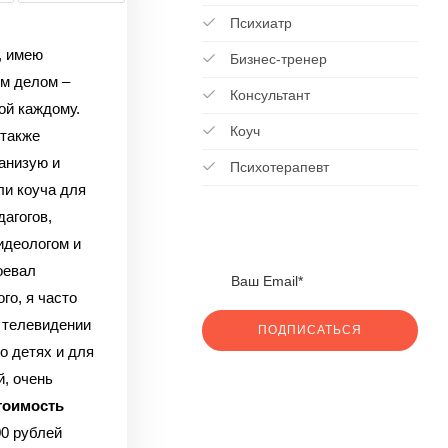
Психиатр
, имею
Бизнес-тренер
ым делом –
Консультант
ой каждому.
Коуч
 также
анизую и
Психотерапевт
ли коуча для
агогов,
идеологом и
оевал
го, я часто
 телевидении
ПОДПИСАТЬСЯ
о детях и для
й, очень
тоимость
00 рублей