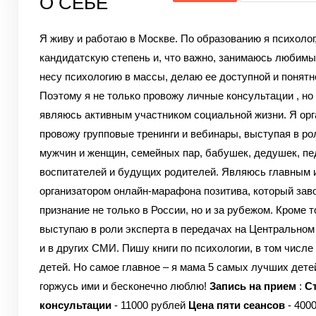
О СЕБЕ
Я живу и работаю в Москве. По образованию я психолог
кандидатскую степень и, что важно, занимаюсь любим
несу психологию в массы, делаю ее доступной и понятн
Поэтому я не только провожу личные консультации , но
являюсь активным участником социальной жизни.
Я орг
провожу групповые тренинги и вебинары, выступая в ро
мужчин и женщин, семейных пар, бабушек, дедушек, пед
воспитателей и будущих родителей.
Являюсь главным 
организатором онлайн-марафона позитива, который зав
признание не только в России, но и за рубежом.
Кроме то
выступаю в роли эксперта в передачах на Центральном
и в других СМИ.
Пишу книги по психологии, в том числе 
детей.
Но самое главное – я мама 5 самых лучших дете
горжусь ими и бесконечно люблю!
Запись на прием
:
С
консультации
- 11000 рублей
Цена пяти сеансов
- 400