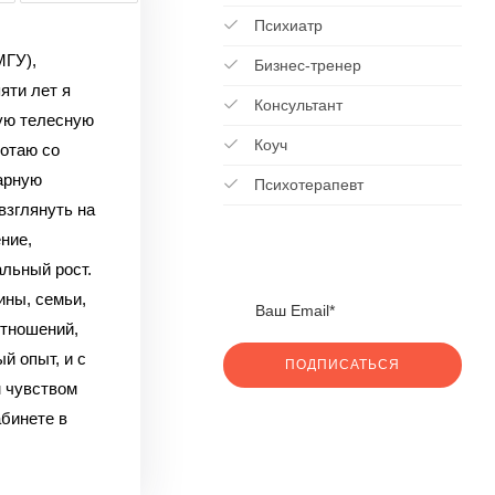
Психиатр
МГУ),
Бизнес-тренер
яти лет я
Консультант
ую телесную
Коуч
отаю со
арную
Психотерапевт
взглянуть на
ние,
льный рост.
ны, семьи,
отношений,
 опыт, и с
ПОДПИСАТЬСЯ
 чувством
бинете в