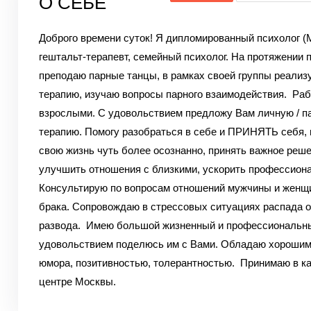
О СЕБЕ
Доброго времени суток!
Я дипломированный психолог (
гештальт-терапевт, семейный психолог.
На протяжении п
преподаю парные танцы, в рамках своей группы реализ
терапию, изучаю вопросы парного взаимодействия.
Раб
взрослыми. С удовольствием предложу Вам личную / п
терапию. Помогу разобраться в себе и ПРИНЯТЬ себя, 
свою жизнь чуть более осознанно, принять важное реше
улучшить отношения с близкими, ускорить профессиона
Консультирую по вопросам отношений мужчины и женщи
брака. Сопровождаю в стрессовых ситуациях распада 
развода.
Имею большой жизненный и профессиональный
удовольствием поделюсь им с Вами. Обладаю хорошим
юмора, позитивностью, толерантностью.
Принимаю в ка
центре Москвы.