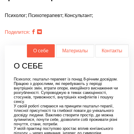
Психолог; Психотерапевт; Консультант;
Поделится:
О себе
Материалы
Контакты
О СЕБЕ
Психолог, гештальт-терапевт із понад 8-річним досвідом.
Працюю з дорослими, які перебувають у періоді
внутрішніх змін, втрати опори, емоційного виснаження чи
розгубленості. Супроводжую в темах самоцінності,
стосунків, тривожності, внутрішніх конфліктів і пошуку
сенсу.
У своїй роботі спираюся на принципи гештальт-терапії,
тілесної присутності та глибокої поваги до унікального
досвіду людини. Важливо створити простір, де можна
зупинитися, почути себе, дозволити собі проживати різні
почуття, стани, потреби.
У моїй практиці поступово зростає вплив юнгіанського
підходу -- через навчання, інтерес до символіки,