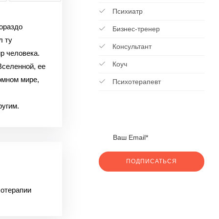
Психиатр
гораздо
Бизнес-тренер
л ту
Консультант
р человека.
Коуч
Вселенной, ее
омном мире,
Психотерапевт
ругим.
ПОДПИСАТЬСЯ
хотерапии